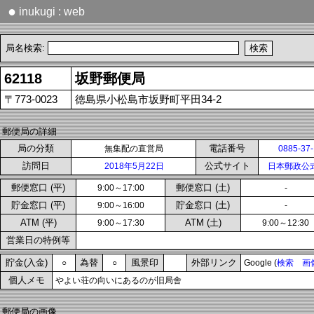
●
inukugi : web
局名検索:
62118
坂野郵便局
〒773-0023
徳島県小松島市坂野町平田34-2
郵便局の詳細
局の分類
電話番号
無集配の直営局
0885-37
訪問日
公式サイト
2018年5月22日
日本郵政公
郵便窓口 (平)
郵便窓口 (土)
9:00～17:00
-
貯金窓口 (平)
貯金窓口 (土)
9:00～16:00
-
ATM (平)
ATM (土)
9:00～17:30
9:00～12:30
営業日の特例等
貯金(入金)
為替
風景印
外部リンク
○
○
Google (
検索
画
個人メモ
やよい荘の向いにあるのが旧局舎
郵便局の画像