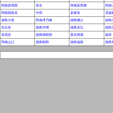
阿南富岡西
長生
阿南富岡東
阿南
阿南西路見
中田
多家良
見能
徳島大原
阿南津乃峰
徳島勝占
徳島
生比奈
徳島沖洲
徳島末広
徳島
加茂谷
徳島南昭和
星谷簡易
福井
阿南山口
徳島昭和
徳島福島
徳島