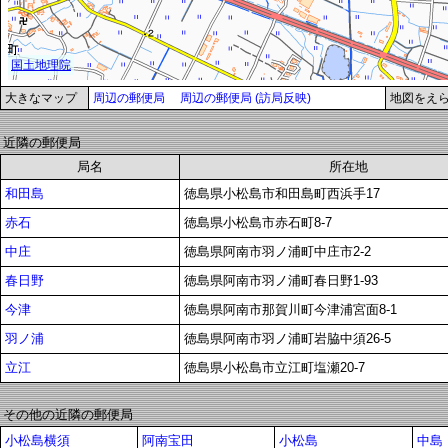
大きなマップ
周辺の郵便局
周辺の郵便局 (訪局反映)
地図をえ
近隣の郵便局
局名
所在地
和田島
徳島県小松島市和田島町西浜手17
赤石
徳島県小松島市赤石町8-7
中庄
徳島県阿南市羽ノ浦町中庄市2-2
春日野
徳島県阿南市羽ノ浦町春日野1-93
今津
徳島県阿南市那賀川町今津浦宮面8-1
羽ノ浦
徳島県阿南市羽ノ浦町岩脇中須26-5
立江
徳島県小松島市立江町塩瀬20-7
その他の近隣の郵便局
小松島横須
阿南宝田
小松島
中島