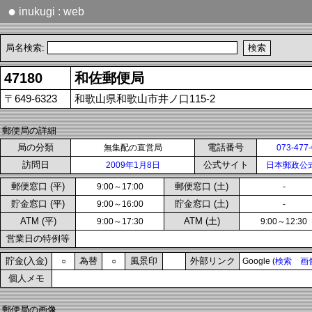
●
inukugi : web
局名検索:
47180
和佐郵便局
〒649-6323
和歌山県和歌山市井ノ口115-2
郵便局の詳細
局の分類
電話番号
無集配の直営局
073-477
訪問日
公式サイト
2009年1月8日
日本郵政公
郵便窓口 (平)
郵便窓口 (土)
9:00～17:00
-
貯金窓口 (平)
貯金窓口 (土)
9:00～16:00
-
ATM (平)
ATM (土)
9:00～17:30
9:00～12:30
営業日の特例等
貯金(入金)
為替
風景印
外部リンク
○
○
Google (
検索
画
個人メモ
郵便局の画像