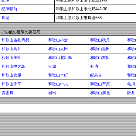
紀伊
和歌山県和歌山市小豆島17-3
紀伊駅前
和歌山県和歌山市北野442-30
川辺
和歌山県和歌山市川辺638
その他の近隣の郵便局
和歌山吉礼簡易
和歌山小倉
和歌山秋月
和歌
和歌山鳥井
和歌山太田
和歌山黒田
和歌
和歌山美園
和歌山北出島
和歌山友田
和歌
和歌山中之島
安原
有功
和歌
和歌山吹屋
和歌山本町
紀泉台
和歌
和歌山手平
和歌山中央
和歌山葦原
亀川
貴志川
岩出
和歌山湊北
阪井