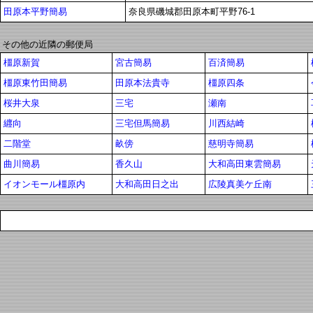
田原本平野簡易
奈良県磯城郡田原本町平野76-1
その他の近隣の郵便局
橿原新賀
宮古簡易
百済簡易
橿原東竹田簡易
田原本法貴寺
橿原四条
桜井大泉
三宅
瀬南
纒向
三宅但馬簡易
川西結崎
二階堂
畝傍
慈明寺簡易
曲川簡易
香久山
大和高田東雲簡易
イオンモール橿原内
大和高田日之出
広陵真美ケ丘南