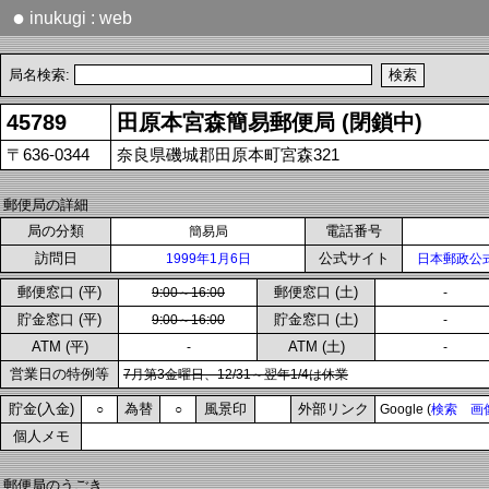
●
inukugi : web
局名検索:
45789
田原本宮森簡易郵便局 (閉鎖中)
〒636-0344
奈良県磯城郡田原本町宮森321
郵便局の詳細
局の分類
電話番号
簡易局
訪問日
公式サイト
1999年1月6日
日本郵政公
郵便窓口 (平)
郵便窓口 (土)
9:00～16:00
-
貯金窓口 (平)
貯金窓口 (土)
9:00～16:00
-
ATM (平)
ATM (土)
-
-
営業日の特例等
7月第3金曜日、12/31～翌年1/4は休業
貯金(入金)
為替
風景印
外部リンク
○
○
Google (
検索
画
個人メモ
郵便局のうごき