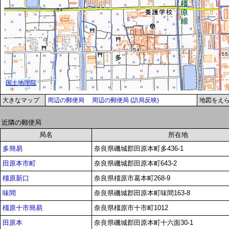
大きなマップ
周辺の郵便局
周辺の郵便局 (訪局反映)
地図をえ
近隣の郵便局
局名
所在地
多簡易
奈良県磯城郡田原本町多436-1
田原本市町
奈良県磯城郡田原本町643-2
橿原新口
奈良県橿原市葛本町268-9
味間
奈良県磯城郡田原本町味間163-8
橿原十市簡易
奈良県橿原市十市町1012
田原本
奈良県磯城郡田原本町十六面30-1