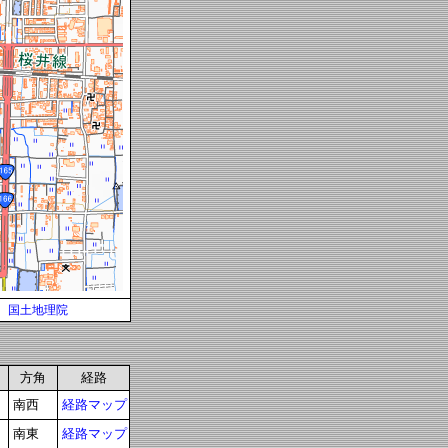
国土地理院
方角
経路
南西
経路マップ
南東
経路マップ