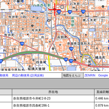
郵便局
周辺の郵便局 (訪局反映)
地図をえらぶ
ZENRIN
Google
所在地
直線距離
奈良県橿原市今井町2-8-23
0.446 km
奈良県橿原市四条町286-1
0.879 km