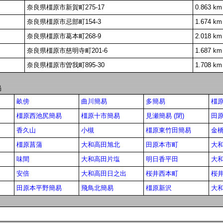
奈良県橿原市新賀町275-17
0.863 km
奈良県橿原市忌部町154-3
1.674 km
奈良県橿原市葛本町268-9
2.018 km
奈良県橿原市慈明寺町201-6
1.687 km
奈良県橿原市曽我町895-30
1.708 km
局
畝傍
曲川簡易
多簡易
橿
橿原西池尻簡易
橿原十市簡易
見瀬簡易 (閉)
田原
香久山
小槻
橿原東竹田簡易
金
橿原菖蒲
大和高田旭北
田原本市町
大
味間
大和高田片塩
明日香平田
大
安倍
大和高田日之出
桜井西本町
桜
田原本平野簡易
飛鳥北簡易
橿原新沢
大