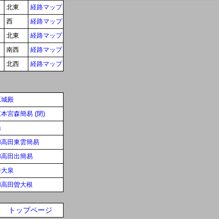
北東
経路マップ
西
経路マップ
北東
経路マップ
南西
経路マップ
北西
経路マップ
原城殿
本宮森簡易 (閉)
橋
和高田東雲簡易
和高田出簡易
井大泉
和高田曽大根
トップページ