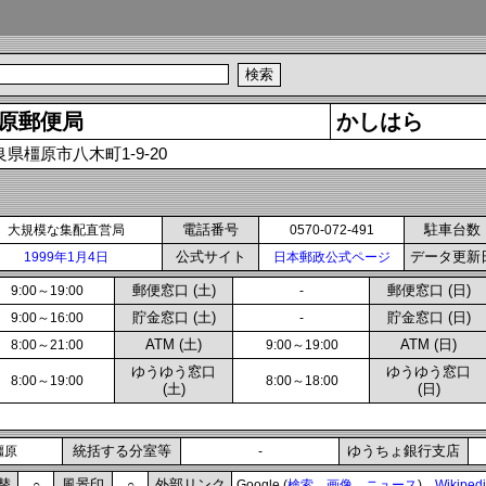
原郵便局
かしはら
良県橿原市八木町1-9-20
電話番号
駐車台数
大規模な集配直営局
0570-072-491
公式サイト
データ更新
1999年1月4日
日本郵政公式ページ
郵便窓口 (土)
郵便窓口 (日)
9:00～19:00
-
貯金窓口 (土)
貯金窓口 (日)
9:00～16:00
-
ATM (土)
ATM (日)
8:00～21:00
9:00～19:00
ゆうゆう窓口
ゆうゆう窓口
8:00～19:00
8:00～18:00
(土)
(日)
統括する分室等
ゆうちょ銀行支店
橿原
-
替
風景印
外部リンク
○
○
Google (
検索
画像
ニュース
)
Wikiped