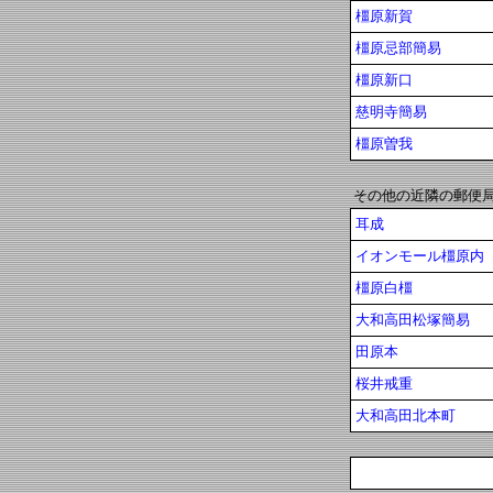
橿原新賀
橿原忌部簡易
橿原新口
慈明寺簡易
橿原曽我
その他の近隣の郵便
耳成
イオンモール橿原内
橿原白橿
大和高田松塚簡易
田原本
桜井戒重
大和高田北本町