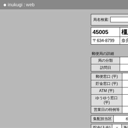
●
inukugi : web
局名検索:
45005
橿
〒634-8799
奈
郵便局の詳細
局の分類
訪問日
郵便窓口 (平)
貯金窓口 (平)
ATM (平)
ゆうゆう窓口
(平)
営業日の特例等
集配担当区
貯金(入金)
為
○