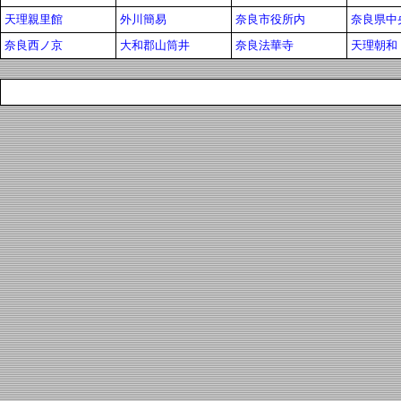
天理親里館
外川簡易
奈良市役所内
奈良県中
奈良西ノ京
大和郡山筒井
奈良法華寺
天理朝和