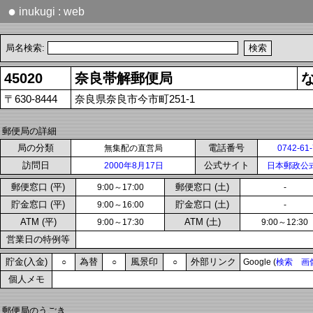
●
inukugi : web
局名検索:
45020
奈良帯解郵便局
〒630-8444
奈良県奈良市今市町251-1
郵便局の詳細
局の分類
電話番号
無集配の直営局
0742-61
訪問日
公式サイト
2000年8月17日
日本郵政公
郵便窓口 (平)
郵便窓口 (土)
9:00～17:00
-
貯金窓口 (平)
貯金窓口 (土)
9:00～16:00
-
ATM (平)
ATM (土)
9:00～17:30
9:00～12:30
営業日の特例等
貯金(入金)
為替
風景印
外部リンク
○
○
○
Google (
検索
画
個人メモ
郵便局のうごき