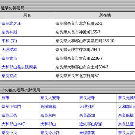
近隣の郵便局
局名
所在地
奈良北之庄
奈良県奈良市北之庄町62-3
奈良神殿
奈良県奈良市神殿町155-7
平和 (閉)
奈良県大和郡山市美濃庄町233-10
天理櫟本
奈良県天理市櫟本町794-1
奈良古市
奈良県奈良市古市町2236-7
大和郡山発志院簡易
奈良県大和郡山市白土町504-3
奈良京終
奈良県奈良市北京終町57
その他の近隣の郵便局
辰市
奈良大安寺
奈良紀寺
奈良元興
奈良下御門
高樋簡易
天理別所
大和郡山
奈良三条
奈良東向
奈良高畑
奈良船橋
大和郡山本町
大和郡山
近鉄郡山駅前
奈良法蓮
奈良中央
奈良今小路
天理前栽
奈良大宮