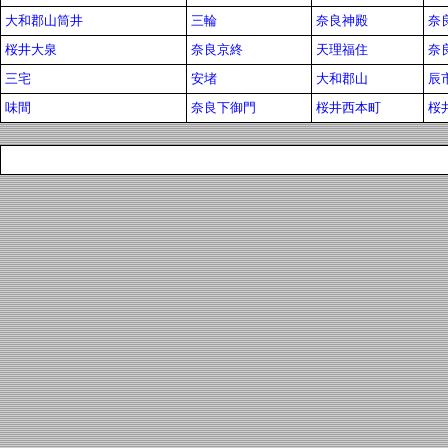
大和郡山筒井
三輪
奈良神殿
奈
桜井大泉
奈良京終
天理福住
奈
三宅
安堵
大和郡山
辰
味間
奈良下御門
桜井西本町
桜