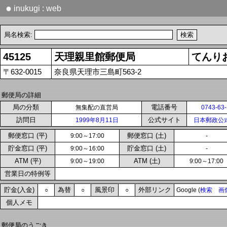
●
inukugi : web
局名検索:
45125
天理親里館郵便局
てんり
〒632-0015
奈良県天理市三島町563-2
郵便局の詳細
局の分類
電話番号
無集配の直営局
0743-63
訪問日
公式サイト
1999年8月11日
日本郵政公
郵便窓口 (平)
郵便窓口 (土)
9:00～17:00
-
貯金窓口 (平)
貯金窓口 (土)
9:00～16:00
-
ATM (平)
ATM (土)
9:00～19:00
9:00～17:00
営業日の特例等
貯金(入金)
為替
風景印
外部リンク
○
○
○
Google (
検索
画
個人メモ
郵便局のうごき