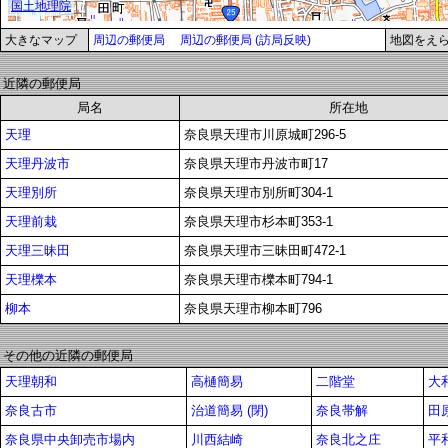
大きなマップ
周辺の郵便局
周辺の郵便局 (訪局反映)
地図をえ
近隣の郵便局
局名
所在地
天理
奈良県天理市川原城町296-5
天理丹波市
奈良県天理市丹波市町17
天理別所
奈良県天理市別所町304-1
天理前栽
奈良県天理市杉本町353-1
天理三昧田
奈良県天理市三昧田町472-1
天理櫟本
奈良県天理市櫟本町794-1
柳本
奈良県天理市柳本町796
その他の近隣の郵便局
天理朝和
高樋簡易
二階堂
大
奈良古市
治道簡易 (閉)
奈良帯解
田
奈良県中央卸売市場内
川西結崎
奈良北之庄
平和