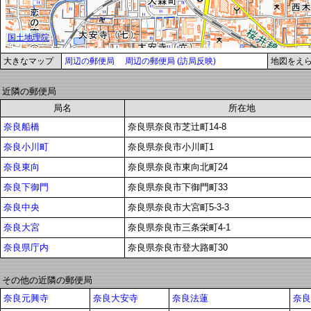
大きなマップ
周辺の郵便局
周辺の郵便局 (訪局反映)
地図をえ
近隣の郵便局
局名
所在地
奈良船橋
奈良県奈良市芝辻町14-8
奈良小川町
奈良県奈良市小川町1
奈良東向
奈良県奈良市東向北町24
奈良下御門
奈良県奈良市下御門町33
奈良中央
奈良県奈良市大宮町5-3-3
奈良大宮
奈良県奈良市三条栄町4-1
奈良県庁内
奈良県奈良市登大路町30
その他の近隣の郵便局
奈良元興寺
奈良大安寺
奈良法蓮
奈良