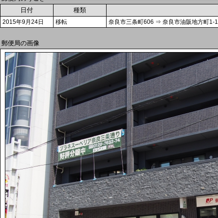
日付
種類
2015年9月24日
移転
奈良市三条町606 ⇒ 奈良市油阪地方町1-1
郵便局の画像