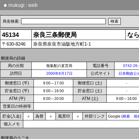
●
inukugi : web
局名検索:
45134
奈良三条郵便局
な
〒630-8246
奈良県奈良市油阪地方町1-1
郵便局の詳細
局の分類
電話番号
無集配の直営局
0742-26
訪問日
公式サイト
2000年8月17日
日本郵政公
郵便窓口 (平)
郵便窓口 (土)
9:00～17:00
-
貯金窓口 (平)
貯金窓口 (土)
9:00～16:00
-
ATM (平)
ATM (土)
8:00～20:00
9:00～18:00
営業日の特例等
貯金(入金)
為替
風景印
外部リンク
○
○
○
Google (
検索
画
個人メモ
郵便局のうごき