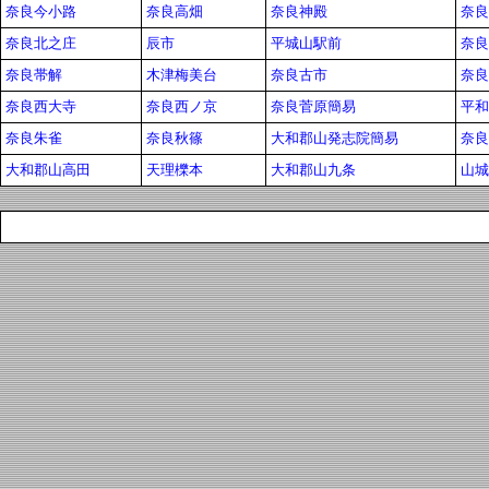
奈良今小路
奈良高畑
奈良神殿
奈良
奈良北之庄
辰市
平城山駅前
奈良
奈良帯解
木津梅美台
奈良古市
奈良
奈良西大寺
奈良西ノ京
奈良菅原簡易
平和 
奈良朱雀
奈良秋篠
大和郡山発志院簡易
奈良
大和郡山高田
天理櫟本
大和郡山九条
山城