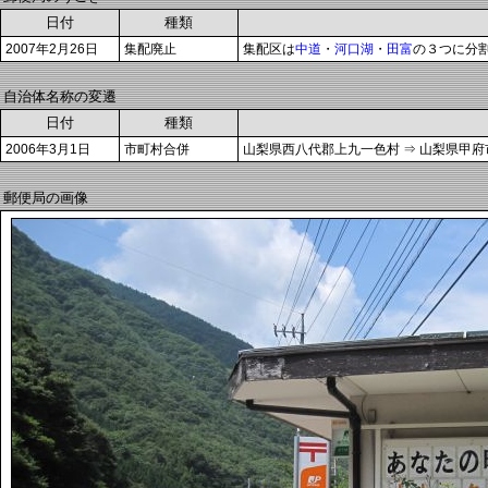
日付
種類
2007年2月26日
集配廃止
集配区は
中道
・
河口湖
・
田富
の３つに分
自治体名称の変遷
日付
種類
2006年3月1日
市町村合併
山梨県西八代郡上九一色村 ⇒ 山梨県甲府
郵便局の画像