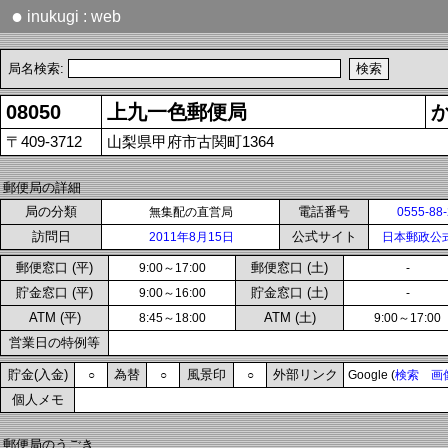
●
inukugi : web
局名検索:
08050
上九一色郵便局
〒409-3712
山梨県甲府市古関町1364
郵便局の詳細
局の分類
電話番号
無集配の直営局
0555-88
訪問日
公式サイト
2011年8月15日
日本郵政公
郵便窓口 (平)
郵便窓口 (土)
9:00～17:00
-
貯金窓口 (平)
貯金窓口 (土)
9:00～16:00
-
ATM (平)
ATM (土)
8:45～18:00
9:00～17:00
営業日の特例等
貯金(入金)
為替
風景印
外部リンク
○
○
○
Google (
検索
画
個人メモ
郵便局のうごき