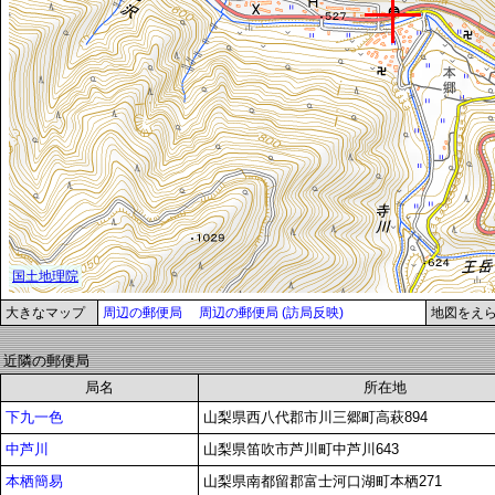
大きなマップ
周辺の郵便局
周辺の郵便局 (訪局反映)
地図をえ
近隣の郵便局
局名
所在地
下九一色
山梨県西八代郡市川三郷町高萩894
中芦川
山梨県笛吹市芦川町中芦川643
本栖簡易
山梨県南都留郡富士河口湖町本栖271