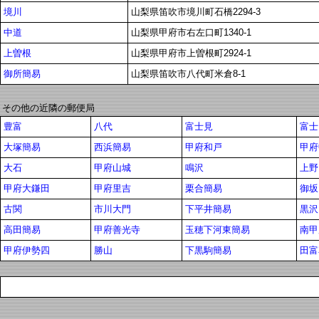
境川
山梨県笛吹市境川町石橋2294-3
中道
山梨県甲府市右左口町1340-1
上曽根
山梨県甲府市上曽根町2924-1
御所簡易
山梨県笛吹市八代町米倉8-1
その他の近隣の郵便局
豊富
八代
富士見
富士
大塚簡易
西浜簡易
甲府和戸
甲府
大石
甲府山城
鳴沢
上野
甲府大鎌田
甲府里吉
栗合簡易
御坂
古関
市川大門
下平井簡易
黒沢
高田簡易
甲府善光寺
玉穂下河東簡易
南甲
甲府伊勢四
勝山
下黒駒簡易
田富