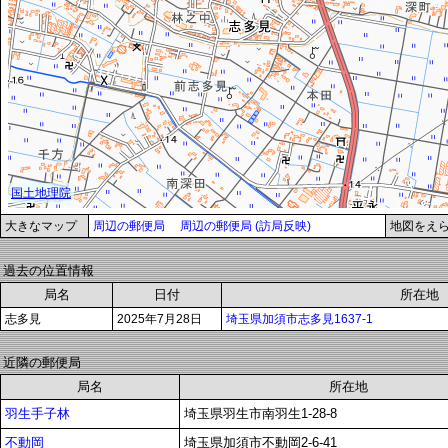
大きなマップ
周辺の郵便局
周辺の郵便局 (訪局反映)
地図をえ
過去の位置情報
局名
日付
所在地
志多見
2025年7月28日
埼玉県加須市志多見1637-1
近隣の郵便局
局名
所在地
羽生手子林
埼玉県羽生市南羽生1-28-8
不動岡
埼玉県加須市不動岡2-6-41