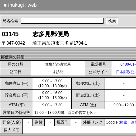
●
inukugi : web
局名検索:
03145
志多見郵便局
〒347-0042
埼玉県加須市志多見1794-1
郵便局の詳細
局の分類
電話番号
無集配の直営局
0480-61
訪問日
公式サイト
未訪問
日本郵政公
9:00～17:00
郵便窓口 (平)
郵便窓口 (土)
-
(12:00～13:00休)
9:00～16:00
貯金窓口 (平)
貯金窓口 (土)
-
(12:00～13:00休)
ATM (平)
ATM (土)
9:00～17:30
9:00～12:30
営業日の特例等
12:00～13:00の間、窓口の営業を休止
貯金(入金)
為替
風景印
外部リンク
○
○
○
Google (
検索
画
個人メモ