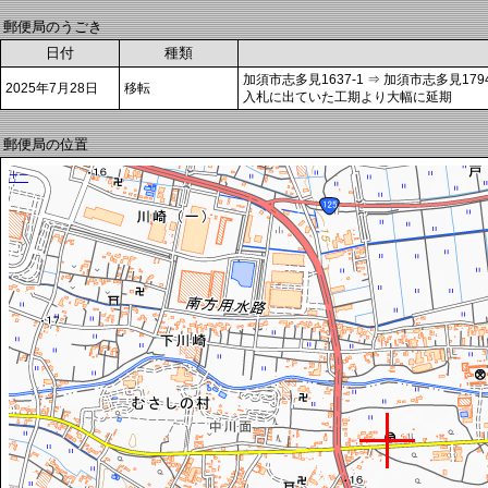
郵便局のうごき
日付
種類
加須市志多見1637-1 ⇒ 加須市志多見1794
2025年7月28日
移転
入札に出ていた工期より大幅に延期
郵便局の位置