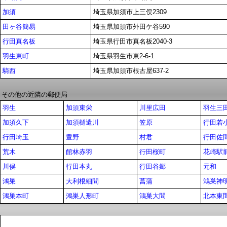
加須
埼玉県加須市上三俣2309
田ヶ谷簡易
埼玉県加須市外田ケ谷590
行田真名板
埼玉県行田市真名板2040-3
羽生東町
埼玉県羽生市東2-6-1
騎西
埼玉県加須市根古屋637-2
その他の近隣の郵便局
羽生
加須東栄
川里広田
羽生三
加須久下
加須樋遣川
笠原
行田若
行田埼玉
豊野
村君
行田佐
荒木
館林赤羽
行田桜町
花崎駅
川俣
行田本丸
行田谷郷
元和
鴻巣
大利根細間
菖蒲
鴻巣神
鴻巣本町
鴻巣人形町
鴻巣大間
北本東