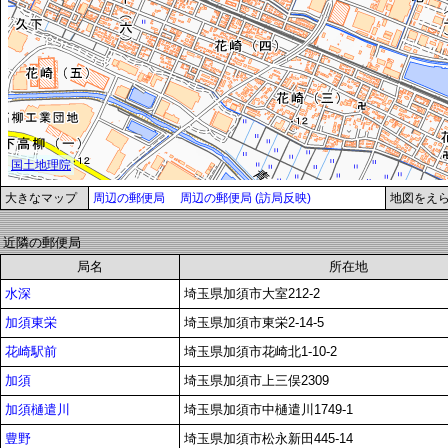
大きなマップ
周辺の郵便局
周辺の郵便局 (訪局反映)
地図をえ
近隣の郵便局
局名
所在地
水深
埼玉県加須市大室212-2
加須東栄
埼玉県加須市東栄2-14-5
花崎駅前
埼玉県加須市花崎北1-10-2
加須
埼玉県加須市上三俣2309
加須樋遣川
埼玉県加須市中樋遣川1749-1
豊野
埼玉県加須市松永新田445-14