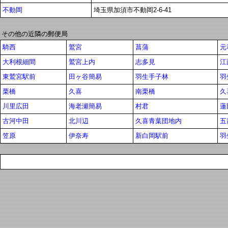
不動岡
埼玉県加須市不動岡2-6-41
その他の近隣の郵便局
騎西
鷲宮
菖蒲
元
大利根細間
鷲宮上内
志多見
江
東鷲宮駅前
田ヶ谷簡易
羽生手子林
羽
栗橋
久喜
南栗橋
久
川里広田
海老瀬簡易
村君
蓮
古河中田
北川辺
久喜青葉団地内
五
笠原
伊奈寿
新白岡駅前
羽