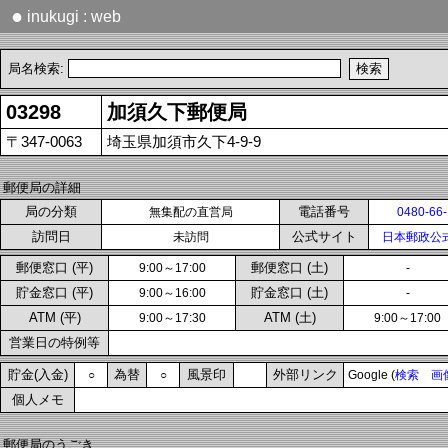
●
inukugi : web
局名検索:
03298
加須久下郵便局
〒347-0063
埼玉県加須市久下4-9-9
郵便局の詳細
局の分類
電話番号
無集配の直営局
0480-66
訪問日
公式サイト
未訪問
日本郵政公
郵便窓口 (平)
郵便窓口 (土)
9:00～17:00
-
貯金窓口 (平)
貯金窓口 (土)
9:00～16:00
-
ATM (平)
ATM (土)
9:00～17:30
9:00～17:00
営業日の特例等
貯金(入金)
為替
風景印
外部リンク
○
○
Google (
検索
画
個人メモ
郵便局のうごき