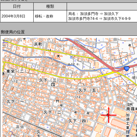
日付
種類
局名： 加須多門寺 ⇒ 加須久下
2004年3月8日
移転・改称
加須市多門寺74-4 ⇒ 加須市久下4-9-9
郵便局の位置