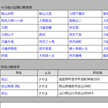
その他の近隣の郵便局
狭山水野
狭山入曾
入間下藤沢
新
西武入間ぺぺ内
入間黒須
新狭山二
入
入間
川越笠幡
所沢西
入
入間仏子
西武
所沢下富
川
川越今福
所沢三ヶ島
所沢緑町
川
川越伊勢原
所沢美原
鶴ヶ島鶴ヶ丘
入
的場
大井緑ヶ丘
所沢椿峰
飯
同名の郵便局
局名
よみ
所在地
佐山
さやま
滋賀県甲賀市甲賀町神保2101
佐山簡易 (廃)
さやま
岡山県備前市佐山1682
佐山
さやま
山口県山口市佐山4318-4