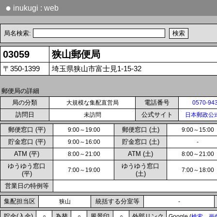
●
inukugi : web
局名検索:
03059
狭山郵便局
〒350-1399
埼玉県狭山市富士見1-15-32
郵便局の詳細
局の分類
電話番号
大規模な集配直営局
0570-94
訪問日
公式サイト
未訪問
日本郵政公
郵便窓口 (平)
郵便窓口 (土)
9:00～19:00
9:00～15:00
貯金窓口 (平)
貯金窓口 (土)
9:00～16:00
-
ATM (平)
ATM (土)
8:00～21:00
8:00～21:00
ゆうゆう窓口
ゆうゆう窓口
7:00～19:00
7:00～18:00
(平)
(土)
営業日の特例等
集配担当区
統括する分室等
狭山
-
貯金(入金)
為替
風景印
外部リンク
○
○
○
Google (
検索
画