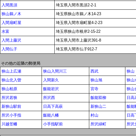
入間黒須
埼玉県入間市黒須2-2-1
狭山鵜ノ木
埼玉県狭山市鵜ノ木14-23
入間扇町屋
埼玉県入間市扇町屋4-2-23
水富
埼玉県狭山市根岸2-15-22
入間上藤沢
埼玉県入間市上藤沢391-8
入間仏子
埼玉県入間市仏子912-7
その他の近隣の郵便局
狭山上広瀬
狭山入間川三
西武
狭山
狭山北入曽
入間新久
狭山旭
狭山
狭山柏原
飯能岩沢
宮寺
狭山
所沢若狭
所沢西
飯能双柳
日高
新狭山駅前
日高下高萩
新狭山二
飯能
所沢小手指
飯能八幡
村山
日高
川越笠幡
小手指駅前
所沢緑町
所沢