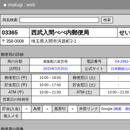
●
inukugi : web
局名検索:
03365
西武入間ぺぺ内郵便局
せ
〒358-0008
埼玉県入間市河原町2-1
郵便局の詳細
局の分類
電話番号
無集配の直営局
04-2962
訪問日
公式サイト
2015年3月20日
日本郵政公
郵便窓口 (平)
郵便窓口 (土)
10:00～18:00
-
貯金窓口 (平)
貯金窓口 (土)
10:00～17:00
-
ATM (平)
ATM (土)
10:00～21:00
10:00～21:00
営業日の特例等
貯金(入金)
為替
風景印
外部リンク
○
○
○
Google (
検索
画
個人メモ
郵便局の画像