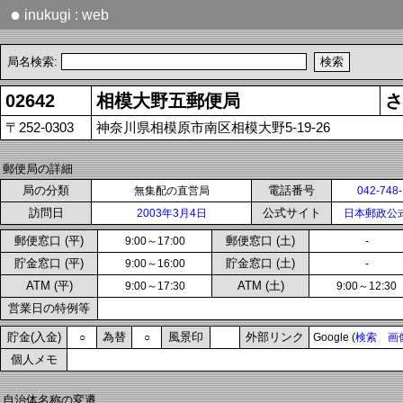
●
inukugi : web
局名検索:
02642
相模大野五郵便局
さ
〒252-0303
神奈川県相模原市南区相模大野5-19-26
郵便局の詳細
局の分類
電話番号
無集配の直営局
042-748
訪問日
公式サイト
2003年3月4日
日本郵政公
郵便窓口 (平)
郵便窓口 (土)
9:00～17:00
-
貯金窓口 (平)
貯金窓口 (土)
9:00～16:00
-
ATM (平)
ATM (土)
9:00～17:30
9:00～12:30
営業日の特例等
貯金(入金)
為替
風景印
外部リンク
○
○
Google (
検索
画
個人メモ
自治体名称の変遷