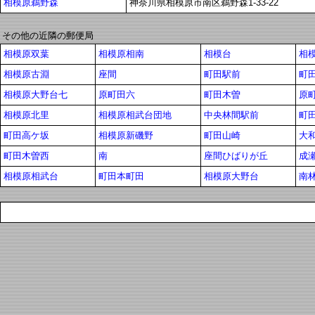
相模原鵜野森
神奈川県相模原市南区鵜野森1-33-22
その他の近隣の郵便局
相模原双葉
相模原相南
相模台
相
相模原古淵
座間
町田駅前
町
相模原大野台七
原町田六
町田木曽
原
相模原北里
相模原相武台団地
中央林間駅前
町
町田高ケ坂
相模原新磯野
町田山崎
大
町田木曽西
南
座間ひばりが丘
成
相模原相武台
町田本町田
相模原大野台
南