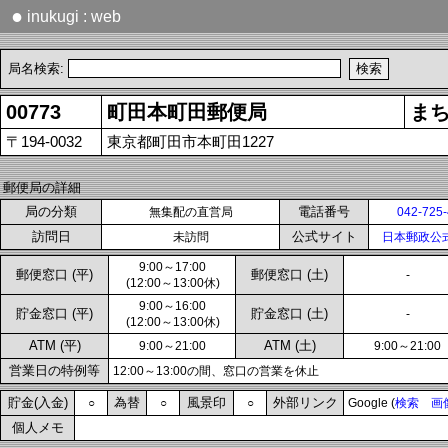
●
inukugi : web
局名検索:
00773
町田本町田郵便局
ま
〒194-0032
東京都町田市本町田1227
郵便局の詳細
局の分類
電話番号
無集配の直営局
042-725
訪問日
公式サイト
未訪問
日本郵政公
9:00～17:00
郵便窓口 (平)
郵便窓口 (土)
-
(12:00～13:00休)
9:00～16:00
貯金窓口 (平)
貯金窓口 (土)
-
(12:00～13:00休)
ATM (平)
ATM (土)
9:00～21:00
9:00～21:00
営業日の特例等
12:00～13:00の間、窓口の営業を休止
貯金(入金)
為替
風景印
外部リンク
○
○
○
Google (
検索
画
個人メモ