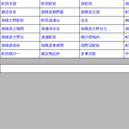
町田木曽
町田駅前
原町田
相
横浜奈良
相模原鵜野森
相模原古淵
町
相模大野駅前
町田成瀬台
忠生
鶴
相模原上鶴間
成瀬清水谷
相模原大野台七
相
相模原大野台
成瀬駅前
鶴川団地内
町
相模原若松
相模原東林間
淵野辺駅前
町
町田鶴川一
横浜鴨志田
多摩貝取
中