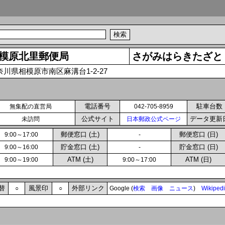
模原北里郵便局
さがみはらきたざと
奈川県相模原市南区麻溝台1-2-27
電話番号
駐車台数
無集配の直営局
042-705-8959
公式サイト
データ更新
未訪問
日本郵政公式ページ
郵便窓口 (土)
郵便窓口 (日)
9:00～17:00
-
貯金窓口 (土)
貯金窓口 (日)
9:00～16:00
-
ATM (土)
ATM (日)
9:00～19:00
9:00～17:00
替
風景印
外部リンク
○
○
Google (
検索
画像
ニュース
)
Wikiped