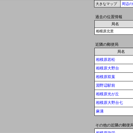
大きなマップ
周辺の
過去の位置情報
局名
相模原北里
近隣の郵便局
局名
相模原若松
相模原大野台
相模原双葉
淵野辺駅前
相模原光が丘
相模原大野台七
麻溝
その他の近隣の郵便
相模原弥栄