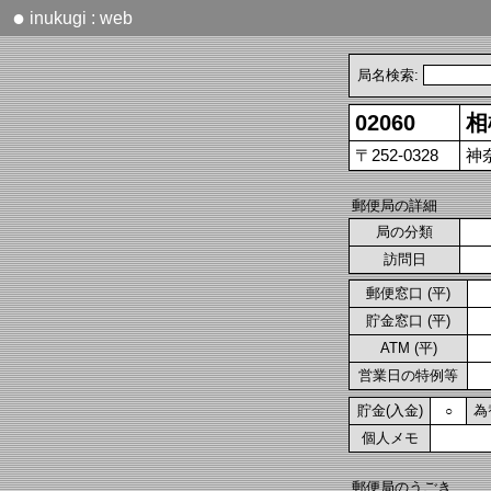
●
inukugi : web
局名検索:
02060
相
〒252-0328
神
郵便局の詳細
局の分類
訪問日
郵便窓口 (平)
貯金窓口 (平)
ATM (平)
営業日の特例等
貯金(入金)
為
○
個人メモ
郵便局のうごき