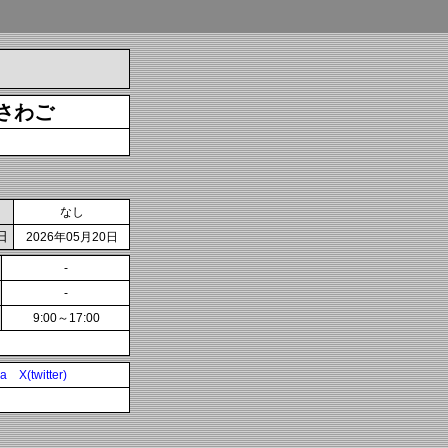
さわご
なし
日
2026年05月20日
-
-
9:00～17:00
ia
X(twitter)