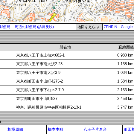
郵便局
周辺の郵便局 (訪局反映)
地図をえらぶ
ZENRIN
Google
所在地
直線距離
東京都八王子市上柚木682-1
0.980 km
東京都八王子市南大沢2-23
1.138 km
東京都八王子市南大沢3-9
1.034 km
東京都町田市小山町4275-2
1.584 km
東京都八王子市下柚木2-7-9
2.163 km
東京都町田市小山町827
2.458 km
神奈川県相模原市中央区相模原2-13-1
3.747 km
局
相模原四
橋本本町
八王子片倉台
町田