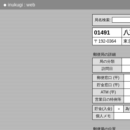
●
inukugi : web
局名検索:
01491
八
〒192-0364
東
郵便局の詳細
局の分類
訪問日
郵便窓口 (平)
貯金窓口 (平)
ATM (平)
営業日の特例等
貯金(入金)
為
○
個人メモ
郵便局の位置