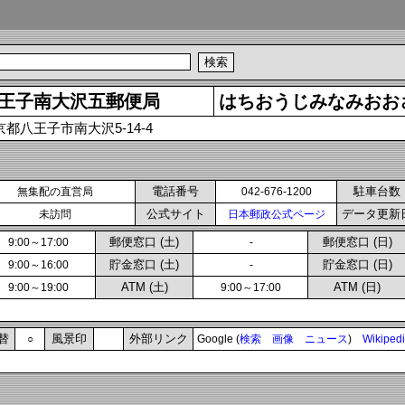
王子南大沢五郵便局
はちおうじみなみおお
京都八王子市南大沢5-14-4
電話番号
駐車台数
無集配の直営局
042-676-1200
公式サイト
データ更新
未訪問
日本郵政公式ページ
郵便窓口 (土)
郵便窓口 (日)
9:00～17:00
-
貯金窓口 (土)
貯金窓口 (日)
9:00～16:00
-
ATM (土)
ATM (日)
9:00～19:00
9:00～17:00
替
風景印
外部リンク
○
Google (
検索
画像
ニュース
)
Wikiped