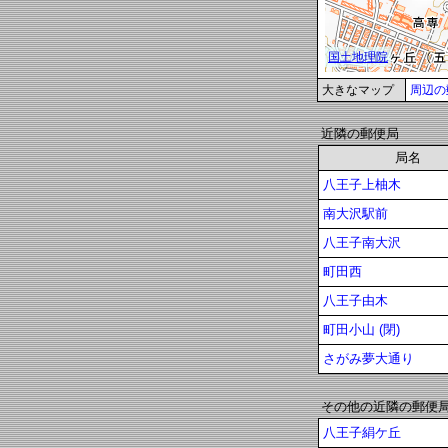
大きなマップ
周辺の
近隣の郵便局
局名
八王子上柚木
南大沢駅前
八王子南大沢
町田西
八王子由木
町田小山 (閉)
さがみ夢大通り
その他の近隣の郵便
八王子絹ケ丘