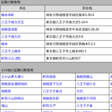
近隣の郵便局
局名
所在地
橋本本町
神奈川県相模原市緑区橋本5-30-4
八王子南大沢五
東京都八王子市南大沢5-14-4
相模原清新
神奈川県相模原市中央区清新5-26-20
八王子南大沢
東京都八王子市南大沢3-9
橋本
神奈川県相模原市緑区西橋本5-2-1
八王子上柚木
東京都八王子市上柚木682-1
町田小山 (閉)
東京都町田市小山町827
その他の近隣の郵便局
さがみ夢大通り
町田相原
相模原横山
相模原金属団地内
相模原下九沢
八王子絹ケ丘
相模原
八王子片倉台
大沢
町田小山田桜台
相模原矢部
相模原千代田
城山
町田大戸
八王子片倉