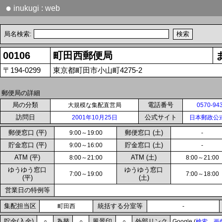
●
inukugi : web
局名検索:
00106
町田西郵便局
〒194-0299
東京都町田市小山町4275-2
郵便局の詳細
局の分類
電話番号
大規模な集配直営局
0570-94
訪問日
公式サイト
2001年10月25日
日本郵政公
郵便窓口 (平)
郵便窓口 (土)
9:00～19:00
-
貯金窓口 (平)
貯金窓口 (土)
9:00～16:00
-
ATM (平)
ATM (土)
8:00～21:00
8:00～21:00
ゆうゆう窓口
ゆうゆう窓口
7:00～19:00
7:00～18:00
(平)
(土)
営業日の特例等
集配担当区
統括する分室等
町田西
-
貯金(入金)
為替
風景印
外部リンク
○
○
○
Google (
検索
画