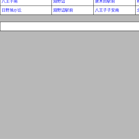
八王子南
淵野辺
唐木田駅前
日野旭が丘
淵野辺駅前
八王子子安南