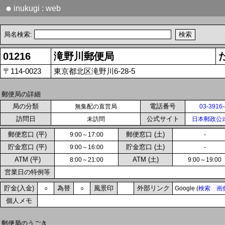
●
inukugi : web
局名検索:
01216
滝野川郵便局
〒114-0023
東京都北区滝野川6-28-5
郵便局の詳細
局の分類
電話番号
無集配の直営局
03-3916
訪問日
公式サイト
未訪問
日本郵政公
郵便窓口 (平)
郵便窓口 (土)
9:00～17:00
-
貯金窓口 (平)
貯金窓口 (土)
9:00～16:00
-
ATM (平)
ATM (土)
8:00～21:00
9:00～19:00
営業日の特例等
貯金(入金)
為替
風景印
外部リンク
○
○
Google (
検索
画
個人メモ
郵便局のうごき