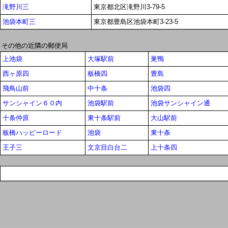
滝野川三
東京都北区滝野川3-79-5
池袋本町三
東京都豊島区池袋本町3-23-5
その他の近隣の郵便局
上池袋
大塚駅前
巣鴨
西ヶ原四
板橋四
豊島
飛鳥山前
中十条
池袋四
サンシャイン６０内
池袋駅前
池袋サンシャイン通
十条仲原
東十条駅前
大山駅前
板橋ハッピーロード
池袋
東十条
王子三
文京目白台二
上十条四