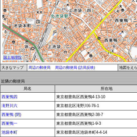
大きなマップ
周辺の郵便局
周辺の郵便局 (訪局反映)
地図をえ
近隣の郵便局
局名
所在地
西巣鴨四
東京都豊島区西巣鴨4-13-10
滝野川六
東京都北区滝野川6-76-1
西巣鴨 (閉)
東京都豊島区西巣鴨2-38-7
西巣鴨一
東京都豊島区西巣鴨1-9-3
池袋本町
東京都豊島区池袋本町4-4-14