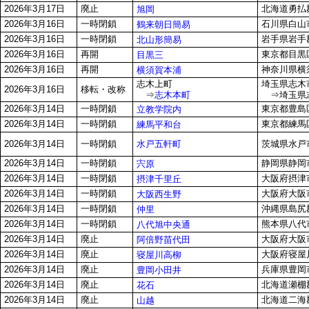
2026年3月17日
廃止
北海道勇払郡
旭岡
2026年3月16日
一時閉鎖
石川県白山
鶴来朝日簡易
2026年3月16日
一時閉鎖
岩手県岩手郡
北山形簡易
2026年3月16日
再開
東京都目黒区
目黒三
2026年3月16日
再開
神奈川県横須
横須賀本浦
志木上町
埼玉県志木市
2026年3月16日
移転・改称
⇒
志木本町
⇒埼玉県志木
2026年3月14日
一時閉鎖
東京都豊島区
立教学院内
2026年3月14日
一時閉鎖
東京都練馬区
練馬平和台
水戸五軒町
2026年3月14日
一時閉鎖
茨城県水戸市
2026年3月14日
一時閉鎖
静岡県静岡市
宍原
2026年3月14日
一時閉鎖
大阪府摂津市
摂津千里丘
2026年3月14日
一時閉鎖
大阪府大阪市
大阪西生野
2026年3月14日
一時閉鎖
沖縄県島尻郡
仲里
2026年3月14日
一時閉鎖
熊本県八代市
八代旭中央通
2026年3月14日
廃止
大阪府大阪市
阿倍野苗代田
2026年3月14日
廃止
大阪府寝屋川
寝屋川高柳
2026年3月14日
廃止
兵庫県豊岡市
豊岡小田井
2026年3月14日
廃止
北海道瀬棚郡
花石
2026年3月14日
廃止
北海道二海
山越