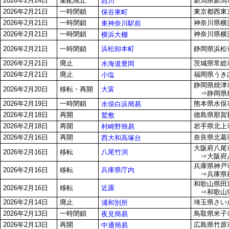
2026年2月24日
集配廃止
新潟県新潟市
西川
2026年2月21日
一時閉鎖
東京都西東京
保谷東町
2026年2月21日
一時閉鎖
神奈川県横浜
東神奈川駅前
2026年2月21日
一時閉鎖
神奈川県横浜
横浜大棚
浜松卸本町
2026年2月21日
一時閉鎖
静岡県浜松市
2026年2月21日
廃止
茨城県常総市
水海道豊岡
2026年2月21日
廃止
福岡県うきは
小塩
静岡県焼津市
大富
2026年2月20日
移転・再開
⇒静岡県焼津
2026年2月19日
一時閉鎖
熊本県水俣市
水俣白浜簡易
2026年2月18日
再開
徳島県那賀郡
鷲敷
2026年2月18日
再開
岩手県北上市
村崎野簡易
2026年2月16日
再開
奈良県北葛城
西大和高塚台
大阪府八尾市
八尾竹渕
2026年2月16日
移転
⇒大阪府八
兵庫県神戸市
兵庫県庁内
2026年2月16日
移転
⇒兵庫県神
和歌山県田辺
近露
2026年2月16日
移転
⇒和歌山県
2026年2月14日
廃止
埼玉県さいた
浦和別所
2026年2月13日
一時閉鎖
鳥取県米子市
夜見簡易
2026年2月13日
再開
広島県竹原市
中通簡易