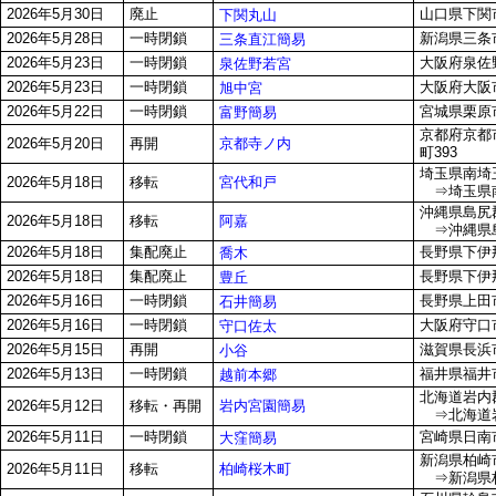
2026年5月30日
廃止
山口県下関市
下関丸山
2026年5月28日
一時閉鎖
新潟県三条市
三条直江簡易
2026年5月23日
一時閉鎖
大阪府泉佐野
泉佐野若宮
2026年5月23日
一時閉鎖
大阪府大阪市
旭中宮
2026年5月22日
一時閉鎖
宮城県栗原市
富野簡易
京都府京都
京都寺ノ内
2026年5月20日
再開
町393
埼玉県南埼玉
宮代和戸
2026年5月18日
移転
⇒埼玉県南
沖縄県島尻
阿嘉
2026年5月18日
移転
⇒沖縄県島
2026年5月18日
集配廃止
長野県下伊那
喬木
2026年5月18日
集配廃止
長野県下伊那
豊丘
2026年5月16日
一時閉鎖
長野県上田市
石井簡易
2026年5月16日
一時閉鎖
大阪府守口市
守口佐太
2026年5月15日
再開
滋賀県長浜市
小谷
2026年5月13日
一時閉鎖
福井県福井市
越前本郷
北海道岩内郡
岩内宮園簡易
2026年5月12日
移転・再開
⇒北海道岩
2026年5月11日
一時閉鎖
宮崎県日南市
大窪簡易
新潟県柏崎市
柏崎桜木町
2026年5月11日
移転
⇒新潟県柏