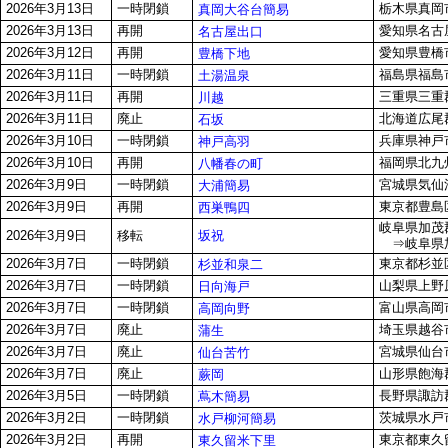
2026年3月13日
一時閉鎖
栃木県真岡
真岡大谷台簡易
2026年3月13日
再開
愛知県名古屋
名古屋出口
2026年3月12日
再開
愛知県豊橋市
豊橋下地
2026年3月11日
一時閉鎖
福島県福島
土湯温泉
2026年3月11日
再開
三重県三重郡
川越
2026年3月11日
廃止
北海道広尾
石坂
2026年3月10日
一時閉鎖
兵庫県神戸市
神戸高羽
2026年3月10日
再開
福岡県北九州
八幡春の町
2026年3月9日
一時閉鎖
宮城県気仙沼
大浦簡易
2026年3月9日
再開
東京都豊島区
西巣鴨四
岐阜県加茂郡
坂祝
2026年3月9日
移転
⇒岐阜県加
2026年3月7日
一時閉鎖
東京都杉並区
杉並和泉二
2026年3月7日
一時閉鎖
山梨県上野原
日向海戸
2026年3月7日
一時閉鎖
富山県高岡市
高岡向野
2026年3月7日
廃止
埼玉県越谷市
蒲生
2026年3月7日
廃止
宮城県仙台市
仙台苦竹
2026年3月7日
廃止
山形県飽海
蕨岡
2026年3月5日
一時閉鎖
長野県諏訪
蔦木簡易
2026年3月2日
一時閉鎖
茨城県水戸
水戸柳河簡易
2026年3月2日
再開
東京都東久留
東久留米下里