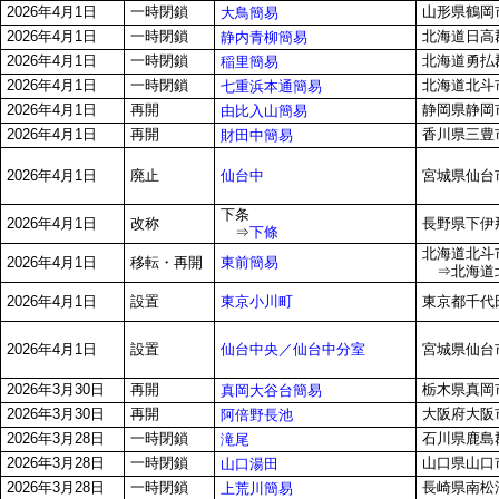
2026年4月1日
一時閉鎖
山形県鶴岡
大鳥簡易
2026年4月1日
一時閉鎖
北海道日高郡
静内青柳簡易
2026年4月1日
一時閉鎖
北海道勇払郡
稲里簡易
2026年4月1日
一時閉鎖
北海道北斗市
七重浜本通簡易
2026年4月1日
再開
静岡県静岡市
由比入山簡易
2026年4月1日
再開
香川県三豊
財田中簡易
仙台中
2026年4月1日
廃止
宮城県仙台
下条
2026年4月1日
改称
長野県下伊那
⇒
下條
北海道北斗市
東前簡易
2026年4月1日
移転・再開
⇒北海道北
東京小川町
2026年4月1日
設置
東京都千代田
仙台中央／仙台中分室
2026年4月1日
設置
宮城県仙台
2026年3月30日
再開
栃木県真岡
真岡大谷台簡易
2026年3月30日
再開
大阪府大阪
阿倍野長池
2026年3月28日
一時閉鎖
石川県鹿島
滝尾
2026年3月28日
一時閉鎖
山口県山口市
山口湯田
2026年3月28日
一時閉鎖
長崎県南松
上荒川簡易