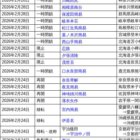
2026年2月28日
一時閉鎖
神奈川県川崎
川崎田尻
2026年2月28日
一時閉鎖
神奈川県相模
相模原南台
2026年2月28日
一時閉鎖
群馬県高崎市
保渡田簡易
2026年2月28日
一時閉鎖
岐阜県岐阜市
岐阜本荘
2026年2月28日
一時閉鎖
島根県松江市
松江生馬簡易
2026年2月28日
一時閉鎖
宮城県登米
葉ノ木沢簡易
2026年2月28日
一時閉鎖
北海道苫小牧
西山手簡易
2026年2月28日
廃止
北海道小樽市
忍路
2026年2月28日
廃止
北海道夕張
夕張清陵
2026年2月28日
廃止
北海道岩見
茂世丑
口永良部簡易
2026年2月26日
一時閉鎖
鹿児島県熊
2026年2月24日
再開
奈良県奈良市
奈良帯解
2026年2月24日
再開
鳥取県米子市
夜見簡易
2026年2月24日
再開
佐賀県神埼市
神埼姉川簡易
2026年2月24日
再開
岩手県一関市
薄衣矢作
愛媛県八幡浜
宮内簡易
2026年2月24日
移転
⇒愛媛県八
沖縄県島尻
伊是名
2026年2月24日
移転
⇒沖縄県島
宇治蔭田
京都府宇治市
2026年2月24日
移転・改称
⇒
宇治中ノ田
⇒京都府宇