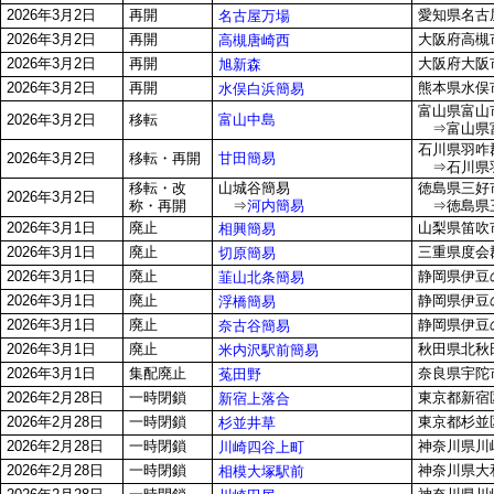
2026年3月2日
再開
愛知県名古屋
名古屋万場
2026年3月2日
再開
大阪府高槻市
高槻唐崎西
2026年3月2日
再開
大阪府大阪市
旭新森
2026年3月2日
再開
熊本県水俣市
水俣白浜簡易
富山県富山市
富山中島
2026年3月2日
移転
⇒富山県富山市
石川県羽咋
甘田簡易
2026年3月2日
移転・再開
⇒石川県羽
移転・改
山城谷簡易
徳島県三好市
2026年3月2日
称・再開
⇒
河内簡易
⇒徳島県三
2026年3月1日
廃止
山梨県笛吹市
相興簡易
2026年3月1日
廃止
三重県度会
切原簡易
2026年3月1日
廃止
静岡県伊豆の
韮山北条簡易
2026年3月1日
廃止
静岡県伊豆
浮橋簡易
2026年3月1日
廃止
静岡県伊豆の
奈古谷簡易
2026年3月1日
廃止
秋田県北秋
米内沢駅前簡易
2026年3月1日
集配廃止
奈良県宇陀市
菟田野
2026年2月28日
一時閉鎖
東京都新宿区
新宿上落合
2026年2月28日
一時閉鎖
東京都杉並区
杉並井草
2026年2月28日
一時閉鎖
神奈川県川
川崎四谷上町
2026年2月28日
一時閉鎖
神奈川県大和
相模大塚駅前