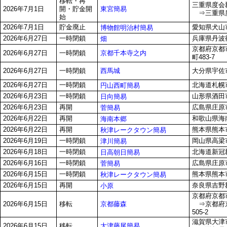
移転・再
三重県度会
東宮簡易
2026年7月1日
開・貯金開
⇒三重県度
始
2026年7月1日
貯金廃止
愛知県犬山
博物館明治村簡易
2026年6月27日
一時閉鎖
兵庫県丹波
畑
京都府京都
京都千本寺之内
2026年6月27日
一時閉鎖
町483-7
西馬城
2026年6月27日
一時閉鎖
大分県宇佐市
2026年6月27日
一時閉鎖
北海道札幌市
円山西町簡易
2026年6月23日
一時閉鎖
山形県酒田
日向簡易
2026年6月23日
再開
広島県庄原
菅簡易
2026年6月22日
再開
和歌山県海南
海南本郷
2026年6月22日
再開
熊本県熊本市
秋津レークタウン簡易
2026年6月19日
一時閉鎖
岡山県高梁市
津川簡易
2026年6月18日
一時閉鎖
北海道新冠
日高朝日簡易
2026年6月16日
一時閉鎖
広島県庄原
菅簡易
2026年6月15日
一時閉鎖
熊本県熊本市
秋津レークタウン簡易
2026年6月15日
再開
奈良県吉野郡
小原
京都府京都市
京都藤森
2026年6月15日
移転
⇒京都府京
505-2
滋賀県大津市
大津藤尾簡易
2026年6月15日
移転