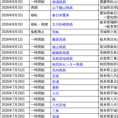
2026年8月3日
一時閉鎖
愛媛県松山市
神浦簡易
2026年8月3日
再開
宮城県亘理
山下横山簡易
愛知県春日井
春日井鷹来
2026年8月3日
移転
⇒愛知県春
岐阜県飛騨
古川杉崎簡易
2026年8月3日
移転・再開
⇒岐阜県飛
2026年8月3日
集配廃止
茨城県小美玉
羽鳥
藤原高徳
2026年8月1日
一時閉鎖
栃木県日光市
2026年8月1日
一時閉鎖
新潟県南魚
後山簡易
2026年8月1日
一時閉鎖
長崎県五島
嵯峨島簡易
2026年8月1日
一時閉鎖
佐賀県三養基
高島団地簡易
2026年8月1日
一時閉鎖
秋田県秋田市
秋田卸センター簡易
2026年7月31日
一時閉鎖
熊本県上益城
宮内簡易
2026年7月29日
一時閉鎖
熊本県八代
宮原
2026年7月29日
一時閉鎖
熊本県葦北郡
田浦
2026年7月29日
一時閉鎖
熊本県宇城市
豊野
2026年7月29日
一時閉鎖
熊本県宇城市
小川
2026年7月29日
一時閉鎖
熊本県八代
鏡
2026年7月29日
一時閉鎖
熊本県八代
八代宮地
2026年7月29日
一時閉鎖
熊本県宇城市
三角
2026年7月29日
一時閉鎖
熊本県葦北郡
湯浦