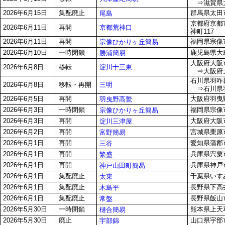
⇒滋賀県大
2026年6月15日
集配廃止
群馬県太田市
尾島
京都府京都
京都荒神口
2026年6月11日
再開
神町117
2026年6月11日
再開
福岡県宗像市
宗像ひかりヶ丘簡易
2026年6月10日
一時閉鎖
鹿児島県大島
勝浦簡易
大阪府大阪市
淀川十三東
2026年6月8日
移転
⇒大阪府大阪
石川県羽咋郡
三明
2026年6月8日
移転・再開
⇒石川県羽
2026年6月5日
再開
大阪府羽曳野
羽曳野高鷲
2026年6月3日
一時閉鎖
福岡県宗像市
宗像ひかりヶ丘簡易
2026年6月3日
再開
大阪府大阪市
淀川三津屋
2026年6月2日
再開
宮城県栗原市
富野簡易
2026年6月1日
再開
愛知県蒲郡
三谷
2026年6月1日
再開
兵庫県宍粟
繁盛
2026年6月1日
再開
兵庫県神戸
神戸山田町簡易
2026年6月1日
集配廃止
千葉県いすみ
太東
2026年6月1日
集配廃止
長野県下高井
木島平
2026年6月1日
集配廃止
長野県飯山市
常盤
2026年5月30日
一時閉鎖
熊本県上天草
樋合簡易
2026年5月30日
廃止
山口県宇部市
宇部錦