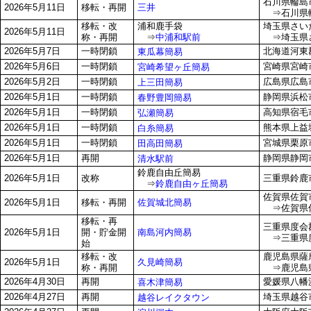
石川県輪島市
三井
2026年5月11日
移転・再開
⇒石川県輪
移転・改
浦和鹿手袋
埼玉県さいた
2026年5月11日
称・再開
⇒
中浦和駅前
⇒埼玉県さい
2026年5月7日
一時閉鎖
北海道河東郡
東瓜幕簡易
2026年5月6日
一時閉鎖
宮崎県宮崎市
宮崎希望ヶ丘簡易
2026年5月2日
一時閉鎖
広島県広島市
上三田簡易
2026年5月1日
一時閉鎖
静岡県浜松
春野豊岡簡易
2026年5月1日
一時閉鎖
高知県宿毛
弘瀬簡易
2026年5月1日
一時閉鎖
熊本県上益城
白糸簡易
2026年5月1日
一時閉鎖
宮城県栗原
田高田簡易
2026年5月1日
再開
静岡県静岡市
清水駅前
鈴鹿自由丘簡易
2026年5月1日
改称
三重県鈴鹿市
⇒
鈴鹿自由ヶ丘簡易
佐賀県佐賀市
佐賀城北簡易
2026年5月1日
移転・再開
⇒佐賀県佐賀
移転・再
三重県度会
南島河内簡易
2026年5月1日
開・貯金開
⇒三重県度
始
移転・改
鹿児島県薩
久見崎簡易
2026年5月1日
称・再開
⇒鹿児島県
2026年4月30日
再開
愛媛県八幡浜
喜木津簡易
2026年4月27日
再開
埼玉県越谷市
越谷レイクタウン