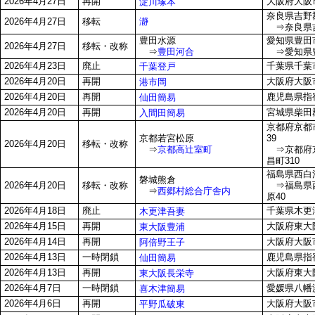
2026年4月27日
再開
大阪府大阪市
淀川塚本
奈良県吉野郡
瀞
2026年4月27日
移転
⇒奈良県吉
豊田水源
愛知県豊田市
2026年4月27日
移転・改称
⇒
豊田河合
⇒愛知県豊田
2026年4月23日
廃止
千葉県千葉市
千葉登戸
2026年4月20日
再開
大阪府大阪市
港市岡
2026年4月20日
再開
鹿児島県指宿
仙田簡易
2026年4月20日
再開
宮城県柴田
入間田簡易
京都府京都
京都若宮松原
39
2026年4月20日
移転・改称
⇒
京都高辻室町
⇒京都府京
昌町310
福島県西白
磐城熊倉
2026年4月20日
移転・改称
⇒福島県西
⇒
西郷村総合庁舎内
原40
2026年4月18日
廃止
千葉県木更津
木更津吾妻
2026年4月15日
再開
大阪府東大阪
東大阪豊浦
2026年4月14日
再開
大阪府大阪市
阿倍野王子
2026年4月13日
一時閉鎖
鹿児島県指宿
仙田簡易
2026年4月13日
再開
大阪府東大阪
東大阪長栄寺
2026年4月7日
一時閉鎖
愛媛県八幡浜
喜木津簡易
2026年4月6日
再開
大阪府大阪市
平野瓜破東