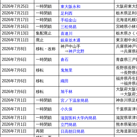
2026年7月25日
一時閉鎖
大阪府東大阪
東大阪永和
2026年7月21日
一時閉鎖
栃木県足利市
足利西
2026年7月17日
一時閉鎖
北海道札幌市
手稲金山
2026年7月16日
一時閉鎖
宮崎県小林市堤
三松簡易
2026年7月13日
集配廃止
栃木県さくら
喜連川
2026年7月11日
廃止
東京都中央区
銀座並木通
神戸中山手
兵庫県神戸市
2026年7月8日
移転・改称
⇒
神戸北野
⇒兵庫県神
倉石
2026年7月6日
一時閉鎖
青森県三戸
長野県長野市
鬼無里
2026年7月6日
移転
⇒長野県長
福井県丹生郡
織田
2026年7月6日
移転
⇒福井県丹
大阪府大阪市
旭千林
2026年7月6日
移転
⇒大阪府大阪
2026年7月1日
一時閉鎖
神奈川県足
宮ノ下温泉簡易
小久保
2026年7月1日
一時閉鎖
千葉県富津市
2026年7月1日
一時閉鎖
滋賀県草津市
滋賀医科大学内簡易
2026年7月1日
一時閉鎖
熊本県菊池市
立門簡易
2026年7月1日
再開
北海道新冠
日高朝日簡易