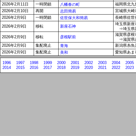
2026年2月11日
一時閉鎖
福岡県北九州
八幡春の町
2026年2月10日
再開
宮城県大崎市古
志田簡易
2026年2月9日
一時閉鎖
長崎県佐世保
佐世保大和簡易
埼玉県新座市
新座石神
2026年2月9日
移転
⇒埼玉県新座
滋賀県彦根市
彦根駅前
2026年2月9日
移転
⇒滋賀県彦
2026年2月9日
集配廃止
新潟県糸魚川
青海
2026年2月9日
集配廃止
愛知県あま市
美和
1996
1997
1998
1999
2000
2001
2002
2003
2004
2005
2014
2015
2016
2017
2018
2019
2020
2021
2022
2023