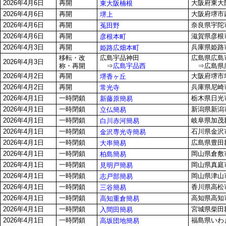
2026年4月6日
再開
大阪府東大阪
東大阪楠根
2026年4月6日
再開
大阪府堺市西
堺上
2026年4月6日
再開
奈良県宇陀市
菟田野
2026年4月6日
再開
滋賀県彦根市
彦根本町
2026年4月3日
再開
兵庫県姫路市
姫路広畑本町
移転・改
広島宇品神田
広島県広島市
2026年4月3日
称・再開
⇒
広島宇品西
⇒広島県広島
2026年4月2日
再開
大阪府堺市堺
堺香ヶ丘
2026年4月2日
再開
兵庫県尼崎市
常光寺
2026年4月1日
一時閉鎖
栃木県日光市
新藤原簡易
2026年4月1日
一時閉鎖
新潟県新潟市
立仏簡易
2026年4月1日
一時閉鎖
岐阜県加茂郡
白川赤河簡易
2026年4月1日
一時閉鎖
石川県金沢市
金沢専光寺簡易
2026年4月1日
一時閉鎖
広島県豊田郡
大串簡易
2026年4月1日
一時閉鎖
岡山県倉敷市
柏島簡易
2026年4月1日
一時閉鎖
岡山県真庭
見明戸簡易
2026年4月1日
一時閉鎖
岡山県津山市
志戸部簡易
2026年4月1日
一時閉鎖
香川県高松市
三谷簡易
2026年4月1日
一時閉鎖
高知県高知市
高知重倉簡易
2026年4月1日
一時閉鎖
宮城県柴田
入間田簡易
2026年4月1日
一時閉鎖
福島県いわき
高坂団地簡易