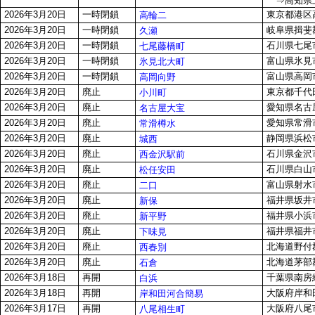
⇒高知県土
2026年3月20日
一時閉鎖
東京都港区高輪
高輪二
2026年3月20日
一時閉鎖
岐阜県揖斐郡
久瀬
2026年3月20日
一時閉鎖
石川県七尾市
七尾藤橋町
2026年3月20日
一時閉鎖
富山県氷見市
氷見北大町
2026年3月20日
一時閉鎖
富山県高岡市
高岡向野
2026年3月20日
廃止
東京都千代田
小川町
2026年3月20日
廃止
愛知県名古屋
名古屋大宝
2026年3月20日
廃止
愛知県常滑市
常滑樽水
2026年3月20日
廃止
静岡県浜松市
城西
2026年3月20日
廃止
石川県金沢市
西金沢駅前
2026年3月20日
廃止
石川県白山市
松任安田
2026年3月20日
廃止
富山県射水市
二口
2026年3月20日
廃止
福井県坂井市
新保
2026年3月20日
廃止
福井県小浜市
新平野
2026年3月20日
廃止
福井県福井市
下味見
2026年3月20日
廃止
北海道野付
西春別
2026年3月20日
廃止
北海道茅部郡
石倉
2026年3月18日
再開
千葉県南房総
白浜
2026年3月18日
再開
大阪府岸和田
岸和田河合簡易
2026年3月17日
再開
大阪府八尾市
八尾相生町