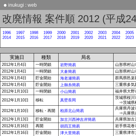
●
inukugi : web
改廃情報 案件順 2012 (平成24
1996
1997
1998
1999
2000
2001
2002
2003
2004
2005
2014
2015
2016
2017
2018
2019
2020
2021
2022
2023
実施日
種類
局名
2012年1月4日
一時閉鎖
山形県村山市
岩野簡易
2012年1月4日
一時閉鎖
山形県村山市
大倉簡易
2012年1月4日
貯金開始
群馬県邑楽
海老瀬簡易
2012年1月4日
貯金開始
三重県多気郡
上御糸簡易
2012年1月10日
一時閉鎖
福井県大野市下
小山簡易
茨城県桜川市
真壁長岡
2012年1月10日
移転
⇒茨城県桜
兵庫県丹波
柏原北山簡易
2012年1月10日
移転・再開
⇒兵庫県丹
2012年1月13日
貯金開始
兵庫県加古川
加古川西神吉岸簡易
2012年1月16日
再開
岩手県花巻市
胡四王簡易
2012年1月16日
貯金開始
三重県津市
津大里簡易