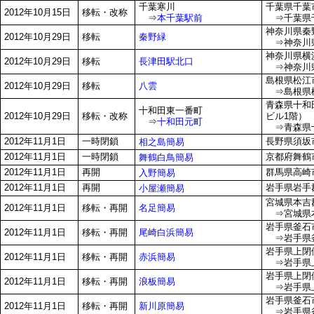
千葉寒川
千葉県千葉市
2012年10月15日
移転・改称
⇒
本千葉駅前
⇒千葉県千葉
神奈川県秦野
秦野緑
2012年10月29日
移転
⇒神奈川県
神奈川県横浜
長津田駅北口
2012年10月29日
移転
⇒神奈川県
島根県松江市
八雲
2012年10月29日
移転
⇒島根県松
青森県十和
十和田東一番町
2012年10月29日
移転・改称
ビル1階）
⇒
十和田元町
⇒青森県十和
2012年11月1日
一時閉鎖
長野県須坂
相之島簡易
2012年11月1日
一時閉鎖
京都府舞鶴市
舞鶴白鳥簡易
2012年11月1日
再開
群馬県高崎
入野簡易
2012年11月1日
再開
岩手県岩手郡
小屋瀬簡易
宮城県本吉
名足簡易
2012年11月1日
移転・再開
⇒宮城県本
岩手県釜石市
尾崎白浜簡易
2012年11月1日
移転・再開
⇒岩手県釜石
岩手県上閉伊
赤浜簡易
2012年11月1日
移転・再開
⇒岩手県上閉
岩手県上閉伊
浪板簡易
2012年11月1日
移転・再開
⇒岩手県上
岩手県釜石市
新川原簡易
2012年11月1日
移転・再開
⇒岩手県釜石