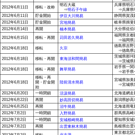
明石大蔵
兵庫県明石市
2012年6月11日
移転・改称
⇒
明石子午線
⇒兵庫県明
2012年6月11日
貯金開始
静岡県賀茂郡
伊豆大川簡易
2012年6月11日
貯金開始
岐阜県揖斐郡
宮地簡易
2012年6月14日
再開
大分県佐伯市
楠本簡易
福岡県京都郡
苅田若久簡易
2012年6月15日
移転・再開
⇒福岡県京
徳島県吉野
久宗
2012年6月18日
移転
⇒徳島県吉
茨城県那珂郡
東海須和間簡易
2012年6月18日
移転・再開
⇒茨城県那珂
岩手県一関市
舞草簡易
2012年6月18日
移転・再開
⇒岩手県一
移転・再
宮城県加美
陸前清水簡易
2012年6月18日
開・貯金開
⇒宮城県加
始
2012年6月20日
一時閉鎖
北海道網走郡
活汲簡易
2012年6月22日
再開
新潟県妙高市
妙高田切簡易
2012年6月25日
再開
北海道雨竜郡
沼牛簡易
2012年7月2日
一時閉鎖
群馬県高崎
入野簡易
2012年7月2日
一時閉鎖
愛知県安城
安城根崎簡易
2012年7月2日
再開
島根県出雲
出雲東林木簡易
東京都北区志茂
北志茂
2012年7月2日
移転