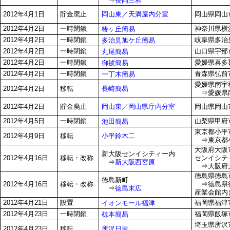
⇒
長岡三和
岡山東／天満屋内分室
2012年4月1日
貯金廃止
岡山県岡山市
2012年4月2日
一時閉鎖
神奈川県横浜
椿ヶ丘簡易
2012年4月2日
一時閉鎖
岐阜県多治見
多治見旭ケ丘簡易
2012年4月2日
一時閉鎖
山口県宇部市
丸尾簡易
2012年4月2日
一時閉鎖
愛媛県喜多
御祓簡易
2012年4月2日
一時閉鎖
青森県弘前市
一丁木簡易
愛媛県南宇
長崎簡易
2012年4月2日
移転
⇒愛媛県南
岡山東／岡山県庁内分室
2012年4月2日
貯金廃止
岡山県岡山市
2012年4月5日
一時閉鎖
山梨県甲府市
池田簡易
東京都小平市
小平鈴木二
2012年4月9日
移転
⇒東京都小平
大阪府大阪市
新大阪センイシティー内
2012年4月16日
移転・改称
センイシテ
⇒
新大阪西宮原
⇒大阪府大
徳島県徳島市
徳島新町
2012年4月16日
移転・改称
⇒徳島県徳
⇒
徳島末広
産業会館内
2012年4月21日
設置
福岡県福津市
イオンモール福津
2012年4月23日
一時閉鎖
福岡県飯塚市
椋本簡易
埼玉県所沢市
所沢日吉
2012年4月23日
移転