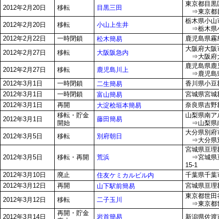
東京都目黒区
目黒三田
2012年2月20日
移転
⇒東京都目黒
栃木県小山市
小山上生井
2012年2月20日
移転
⇒栃木県小
2012年2月22日
一時閉鎖
鹿児島県霧島
松木簡易
大阪府大阪市
大阪阪急内
2012年2月27日
移転
⇒大阪府大
鹿児島県鹿児
鹿児島川上
2012年2月27日
移転
⇒鹿児島県
2012年3月1日
一時閉鎖
香川県小豆郡
二生簡易
2012年3月1日
一時閉鎖
宮城県宮城
富山簡易
2012年3月1日
再開
奈良県吉野郡
大淀桧垣本簡易
移転・貯金
山梨県南アル
藤田簡易
2012年3月1日
開始
⇒山梨県南
大分県別府
別府朝日
2012年3月5日
移転
⇒大分県別
宮城県亘理郡
荒浜
2012年3月5日
移転・再開
⇒宮城県亘
15-1
2012年3月10日
廃止
千葉県千葉市
住友ケミカルビル内
2012年3月12日
再開
宮城県亘理郡
山下駅前簡易
東京都世田谷
二子玉川
2012年3月12日
移転
⇒東京都世田
再開・貯金
岩首簡易
2012年3月14日
新潟県佐渡市