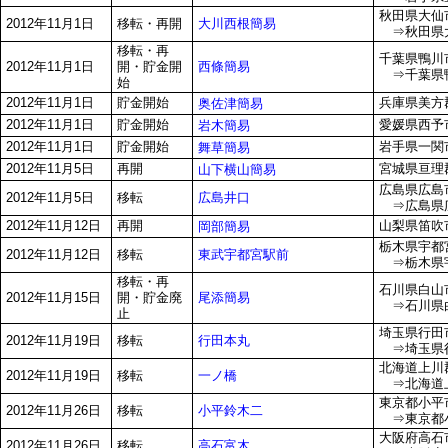
秋田県大仙市
大川西根簡易
2012年11月1日
移転・再開
⇒秋田県大
移転・再
千葉県鴨川市
西條簡易
2012年11月1日
開・貯金開
⇒千葉県鴨
始
2012年11月1日
貯金開始
兵庫県美方郡
奥佐津簡易
2012年11月1日
貯金開始
愛媛県西予市
岩木簡易
2012年11月1日
貯金開始
岩手県一関市
舞草簡易
2012年11月5日
再開
宮城県亘理
山下横山簡易
広島県広島市
広島井口
2012年11月5日
移転
⇒広島県広島
2012年11月12日
再開
山梨県笛吹市
岡部簡易
栃木県宇都宮
東武宇都宮駅前
2012年11月12日
移転
⇒栃木県宇
移転・再
石川県白山市
尾添簡易
2012年11月15日
開・貯金廃
⇒石川県白
止
埼玉県行田市
行田本丸
2012年11月19日
移転
⇒埼玉県行
北海道上川
一ノ橋
2012年11月19日
移転
⇒北海道上
東京都小平市
小平鈴木二
2012年11月26日
移転
⇒東京都小平
大阪府高石市
高石富木
2012年11月26日
移転