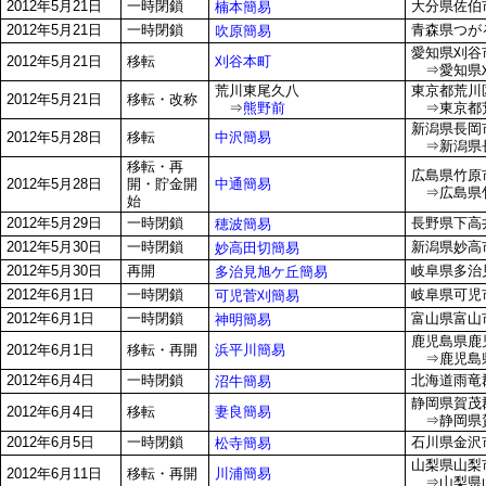
2012年5月21日
一時閉鎖
大分県佐伯市
楠本簡易
2012年5月21日
一時閉鎖
青森県つがる
吹原簡易
愛知県刈谷市
刈谷本町
2012年5月21日
移転
⇒愛知県刈谷
荒川東尾久八
東京都荒川区
2012年5月21日
移転・改称
⇒
熊野前
⇒東京都荒川
新潟県長岡市美
中沢簡易
2012年5月28日
移転
⇒新潟県長岡
移転・再
広島県竹原市
中通簡易
2012年5月28日
開・貯金開
⇒広島県竹原
始
2012年5月29日
一時閉鎖
長野県下高井
穂波簡易
2012年5月30日
一時閉鎖
新潟県妙高市
妙高田切簡易
2012年5月30日
再開
岐阜県多治見
多治見旭ケ丘簡易
2012年6月1日
一時閉鎖
岐阜県可児市
可児菅刈簡易
2012年6月1日
一時閉鎖
富山県富山市
神明簡易
鹿児島県鹿児
浜平川簡易
2012年6月1日
移転・再開
⇒鹿児島県
2012年6月4日
一時閉鎖
北海道雨竜郡
沼牛簡易
静岡県賀茂郡
妻良簡易
2012年6月4日
移転
⇒静岡県賀
2012年6月5日
一時閉鎖
石川県金沢市
松寺簡易
山梨県山梨市
川浦簡易
2012年6月11日
移転・再開
⇒山梨県山