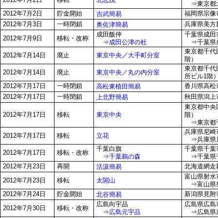
⇒東京都北区
2012年7月2日
貯金開始
福岡県宗像市
吉武簡易
2012年7月3日
一時閉鎖
兵庫県美方郡
奥佐津簡易
成田飯仲
千葉県成田市
2012年7月9日
移転・改称
⇒
成田公津の杜
⇒千葉県成
東京都千代田
東京中央／大手町分室
2012年7月14日
廃止
階）
東京都千代田
東京中央／丸の内分室
2012年7月14日
廃止
所ビル1階
2012年7月17日
一時閉鎖
香川県高松市
高松東植田簡易
2012年7月17日
一時閉鎖
秋田県潟上市
上北野簡易
東京都中央区
東京中央
2012年7月17日
移転
階）
⇒東京都千
兵庫県尼崎市
立花
2012年7月17日
移転
⇒兵庫県尼
千葉白旗
千葉県千葉市
2012年7月17日
移転・改称
⇒
千葉鵜の森
⇒千葉県千
2012年7月23日
再開
北海道網走郡
活汲簡易
富山県射水市
太閤山
2012年7月23日
移転
⇒富山県射
2012年7月24日
貯金開始
新潟県見附市
北谷簡易
広島向宇品
広島県広島市
2012年7月30日
移転・改称
⇒
広島元宇品
⇒広島県広