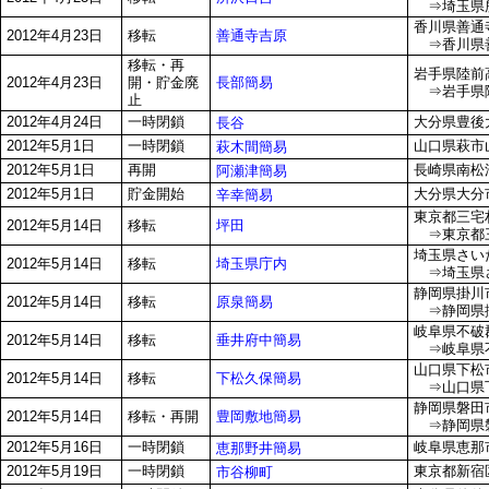
⇒埼玉県所
香川県善通寺
善通寺吉原
2012年4月23日
移転
⇒香川県善
移転・再
岩手県陸前
長部簡易
2012年4月23日
開・貯金廃
⇒岩手県陸
止
2012年4月24日
一時閉鎖
大分県豊後大
長谷
2012年5月1日
一時閉鎖
山口県萩市山
萩木間簡易
2012年5月1日
再開
長崎県南松浦
阿瀬津簡易
2012年5月1日
貯金開始
大分県大分市
辛幸簡易
東京都三宅村
坪田
2012年5月14日
移転
⇒東京都三
埼玉県さいた
埼玉県庁内
2012年5月14日
移転
⇒埼玉県さ
静岡県掛川市
原泉簡易
2012年5月14日
移転
⇒静岡県掛
岐阜県不破郡
垂井府中簡易
2012年5月14日
移転
⇒岐阜県不
山口県下松市
下松久保簡易
2012年5月14日
移転
⇒山口県下松
静岡県磐田市
豊岡敷地簡易
2012年5月14日
移転・再開
⇒静岡県磐
2012年5月16日
一時閉鎖
岐阜県恵那市
恵那野井簡易
2012年5月19日
一時閉鎖
東京都新宿
市谷柳町