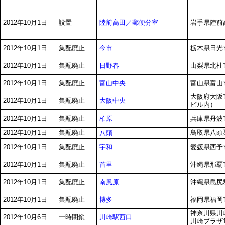
陸前高田／郵便分室
2012年10月1日
設置
岩手県陸前
今市
2012年10月1日
集配廃止
栃木県日光市
日野春
2012年10月1日
集配廃止
山梨県北杜市
富山中央
2012年10月1日
集配廃止
富山県富山市
大阪府大阪市
大阪中央
2012年10月1日
集配廃止
ビル内）
柏原
2012年10月1日
集配廃止
兵庫県丹波市
2012年10月1日
集配廃止
鳥取県八頭郡
八頭
宇和
2012年10月1日
集配廃止
愛媛県西予市
首里
2012年10月1日
集配廃止
沖縄県那覇市
南風原
2012年10月1日
集配廃止
沖縄県島尻
博多
2012年10月1日
集配廃止
福岡県福岡
神奈川県川
川崎駅西口
2012年10月6日
一時閉鎖
川崎プラザ