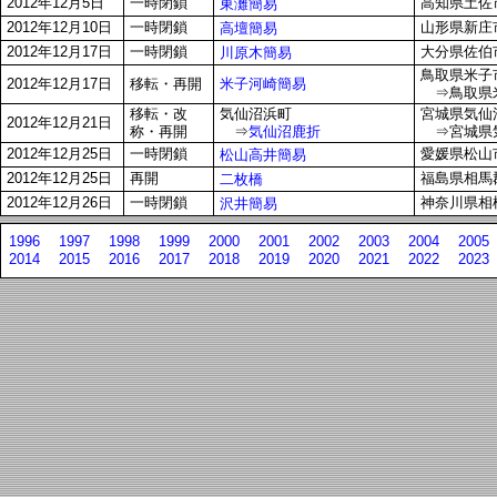
2012年12月5日
一時閉鎖
高知県土佐市
東灘簡易
2012年12月10日
一時閉鎖
山形県新庄市
高壇簡易
2012年12月17日
一時閉鎖
大分県佐伯市
川原木簡易
鳥取県米子市
米子河崎簡易
2012年12月17日
移転・再開
⇒鳥取県米子
移転・改
気仙沼浜町
宮城県気仙沼
2012年12月21日
称・再開
⇒
気仙沼鹿折
⇒宮城県気
2012年12月25日
一時閉鎖
愛媛県松山市
松山高井簡易
2012年12月25日
再開
福島県相馬郡
二枚橋
2012年12月26日
一時閉鎖
神奈川県相
沢井簡易
1996
1997
1998
1999
2000
2001
2002
2003
2004
2005
2014
2015
2016
2017
2018
2019
2020
2021
2022
2023