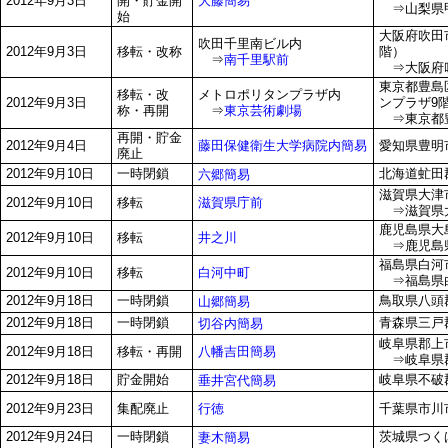
大藤簡易
2012年9月3日
開・貯金開
⇒山梨県甲
始
大阪府吹田
吹田千里南ビル内
2012年9月3日
移転・改称
階）
⇒
南千里駅前
⇒大阪府吹
東京都豊島区
移転・改
メトロポリタンプラザ内
2012年9月3日
ンプラザ9
称・再開
⇒
東京芸術劇場
⇒東京都豊
再開・貯金
藤田保健衛生大学病院内簡易
2012年9月4日
愛知県豊明市
廃止
2012年9月10日
一時閉鎖
北海道虻田
六郷簡易
滋賀県大津市
滋賀県庁前
2012年9月10日
移転
⇒滋賀県大津
鹿児島県大島
井之川
2012年9月10日
移転
⇒鹿児島県
福島県白河市
白河中町
2012年9月10日
移転
⇒福島県白
2012年9月18日
一時閉鎖
鳥取県八頭郡
山郷簡易
2012年9月18日
一時閉鎖
青森県三戸
切谷内簡易
岐阜県郡上市
八幡吉田簡易
2012年9月18日
移転・再開
⇒岐阜県郡
2012年9月18日
貯金開始
岐阜県不破郡
垂井宮代簡易
行徳
2012年9月23日
集配廃止
千葉県市川市
2012年9月24日
一時閉鎖
茨城県つくば
妻木簡易