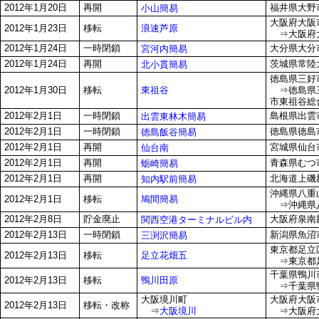
2012年1月20日
再開
福井県大野市下
小山簡易
大阪府大阪市
浪速芦原
2012年1月23日
移転
⇒大阪府大
2012年1月24日
一時閉鎖
大分県大分市
宮河内簡易
2012年1月24日
再開
茨城県常陸大
北小貫簡易
徳島県三好市
東祖谷
2012年1月30日
移転
⇒徳島県三
市東祖谷総
2012年2月1日
一時閉鎖
島根県出雲
出雲東林木簡易
2012年2月1日
一時閉鎖
徳島県徳島市
徳島飯谷簡易
2012年2月1日
再開
宮城県仙台市
仙台南
2012年2月1日
再開
青森県むつ
蛎崎簡易
2012年2月1日
再開
北海道上磯郡
知内駅前簡易
沖縄県八重
鳩間簡易
2012年2月1日
移転
⇒沖縄県八
2012年2月8日
貯金廃止
大阪府泉南
関西空港ターミナルビル内
2012年2月13日
一時閉鎖
新潟県魚沼市
三渕沢簡易
東京都足立区花
足立花畑五
2012年2月13日
移転
⇒東京都足立
千葉県鴨川市
鴨川田原
2012年2月13日
移転
⇒千葉県鴨
大阪境川町
大阪府大阪市
2012年2月13日
移転・改称
⇒
大阪境川
⇒大阪府大阪