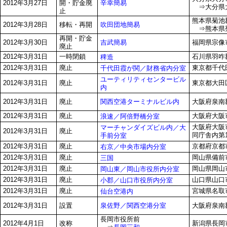
辛幸簡易
2012年3月27日
開・貯金廃
⇒大分県大分
止
熊本県菊池郡
吹田団地簡易
2012年3月28日
移転・再開
⇒熊本県菊池
再開・貯金
吉武簡易
2012年3月30日
福岡県宗像市
廃止
2012年3月31日
一時閉鎖
石川県羽咋
稗造
2012年3月31日
廃止
東京都千代田
千代田霞が関／財務省内分室
ユーティリティセンタービル
2012年3月31日
廃止
東京都大田区
内
関西空港ターミナルビル内
2012年3月31日
廃止
大阪府泉南
2012年3月31日
廃止
大阪府大阪市
浪速／阿倍野橋分室
大阪府大阪市
マーチャンダイズビル内／大
2012年3月31日
廃止
同庁舎内第
手前分室
2012年3月31日
廃止
京都府京都
右京／中央市場内分室
2012年3月31日
廃止
岡山県備前
三国
2012年3月31日
廃止
岡山県岡山市
岡山東／岡山市役所内分室
2012年3月31日
廃止
山口県山口市
小郡／山口市役所内分室
2012年3月31日
廃止
宮城県名取
仙台空港内
泉佐野／関西空港分室
2012年3月31日
設置
大阪府泉南
長岡市役所前
2012年4月1日
改称
新潟県長岡市三