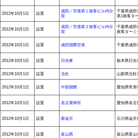
成田／空港第１旅客ビル内分
千葉県成田
2012年10月1日
設置
室
第1旅客タ
成田／空港第２旅客ビル内分
千葉県成田
2012年10月1日
設置
室
旅客ターミ
成田国際空港
2012年10月1日
設置
千葉県成田
日光東
2012年10月1日
設置
栃木県日光市
北杜
2012年10月1日
設置
山梨県北杜市
中部国際
2012年10月1日
設置
愛知県常滑市
名古屋神宮
2012年10月1日
設置
愛知県名古屋
新金沢
2012年10月1日
設置
石川県金沢市
富山西
2012年10月1日
設置
富山県富山市