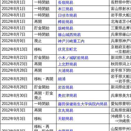
2012年8月1日
一時閉鎖
長野県中野市
長嶺簡易
2012年8月1日
一時閉鎖
富山県射水市
本江簡易
2012年8月1日
一時閉鎖
岩手県大船渡
日頃市簡易
2012年8月1日
再開
北海道苫小牧
樽前簡易
2012年8月1日
貯金開始
三重県志摩
坂崎簡易
2012年8月7日
一時閉鎖
兵庫県篠山
篠山城西簡易
2012年8月9日
廃止
兵庫県神戸市
神戸川崎重工内
京都府京都市
伏見京町北
2012年8月13日
移転
⇒京都府京都
2012年8月22日
貯金開始
新潟県三島郡
小木ノ城駅前簡易
2012年8月23日
再開
秋田県潟上市
上北野簡易
2012年8月28日
再開
岩手県下閉伊
大浦簡易
岩手県大船渡
細浦
2012年8月28日
移転・再開
⇒岩手県大
2012年8月28日
貯金開始
新潟県佐渡市
岩首簡易
再開・貯金
奥佐津簡易
2012年8月30日
兵庫県美方郡
廃止
2012年8月31日
一時閉鎖
愛知県豊明市
藤田保健衛生大学病院内簡易
2012年9月3日
再開
広島県世羅郡
京丸簡易
沖縄県うるま
天願簡易
2012年9月3日
移転
⇒沖縄県うる
移転・再
山梨県甲州市