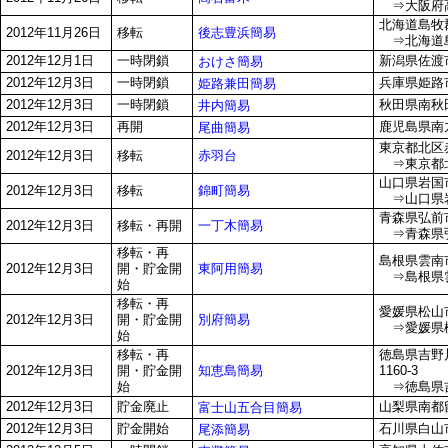
⇒大阪府高石
北海道島牧郡
後志豊浜簡易
2012年11月26日
移転
⇒北海道島
2012年12月1日
一時閉鎖
新潟県佐渡
おけさ簡易
2012年12月3日
一時閉鎖
兵庫県姫路市
姫路兼田簡易
2012年12月3日
一時閉鎖
秋田県南秋
井内簡易
2012年12月3日
再開
鹿児島県南九
尾曲簡易
東京都北区赤羽
赤羽台
2012年12月3日
移転
⇒東京都北区
山口県岩国市
錦町簡易
2012年12月3日
移転
⇒山口県岩
青森県弘前市
一丁木簡易
2012年12月3日
移転・再開
⇒青森県弘
移転・再
島根県雲南市
東阿用簡易
2012年12月3日
開・貯金開
⇒島根県雲
始
移転・再
愛媛県松山
別府簡易
2012年12月3日
開・貯金開
⇒愛媛県松
始
移転・再
徳島県吉野
知恵島簡易
2012年12月3日
開・貯金開
1160-3
始
⇒徳島県吉
2012年12月3日
貯金廃止
山梨県南都留
富士山五合目簡易
2012年12月3日
貯金開始
石川県白山
尾添簡易