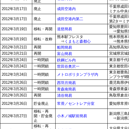
廃止
千葉県成田
成田空港内
2012年3月17日
廃止
ミナル中央
千葉県成田
成田空港内第二
2012年3月17日
廃止
第2ターミ
愛知県豊田
道慈簡易
2012年3月19日
移転・再開
⇒愛知県豊
熊本駅フレスタ
熊本県熊本市
2012年3月19日
移転・改称
⇒
くまもと森都心
⇒熊本県熊本
2012年3月21日
再開
高知県高知市
船岡簡易
2012年3月21日
再開
宮城県宮城
富山簡易
2012年3月24日
一時閉鎖
東京都千代田
鉄鋼ビル内
2012年3月24日
一時閉鎖
東京都世田谷
世田谷奥沢一
東京都豊島区
メトロポリタンプラザ内
2012年3月24日
一時閉鎖
ンプラザ9
2012年3月26日
一時閉鎖
鹿児島県伊
西羽月簡易
2012年3月26日
一時閉鎖
青森県青森市
青森南簡易
2012年3月26日
再開
鳥取県倉吉市
清谷簡易
常滑／セントレア分室
2012年3月26日
貯金廃止
愛知県常滑
移転・再
新潟県三島郡
小木ノ城駅前簡易
2012年3月27日
開・貯金廃
⇒新潟県三
止
移転・再
大分県大分市