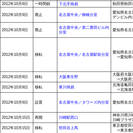
2012年10月9日
一時閉鎖
秋田県秋田市
下北手簡易
愛知県名古屋
名古屋中央／柳橋分室
2012年10月9日
廃止
デンビル内
名古屋中央／第二豊田ビル内
2012年10月9日
廃止
愛知県名古屋
分室
愛知県名古屋
名古屋中央／名古屋駅前分室
2012年10月9日
移転
⇒愛知県名古
大阪府大阪市
大阪東生野
2012年10月9日
移転
⇒大阪府大
北海道亀田郡
軍川簡易
2012年10月9日
移転
⇒北海道亀
名古屋中央／タワーズ内分室
2012年10月9日
設置
愛知県名古屋
神奈川県川
川崎駅西口
2012年10月15日
再開
川崎プラザ
東京都世田谷
世田谷上馬
2012年10月15日
移転
⇒東京都世