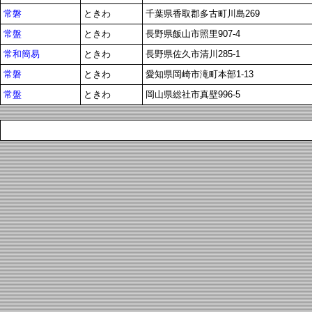
常磐
ときわ
千葉県香取郡多古町川島269
常盤
ときわ
長野県飯山市照里907-4
常和簡易
ときわ
長野県佐久市清川285-1
常磐
ときわ
愛知県岡崎市滝町本部1-13
常盤
ときわ
岡山県総社市真壁996-5