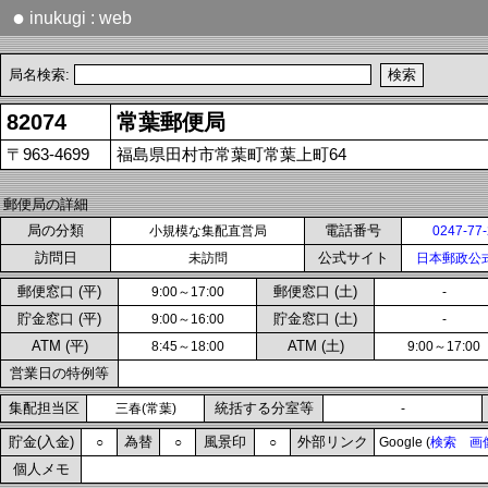
●
inukugi : web
局名検索:
82074
常葉郵便局
〒963-4699
福島県田村市常葉町常葉上町64
郵便局の詳細
局の分類
電話番号
小規模な集配直営局
0247-77
訪問日
公式サイト
未訪問
日本郵政公
郵便窓口 (平)
郵便窓口 (土)
9:00～17:00
-
貯金窓口 (平)
貯金窓口 (土)
9:00～16:00
-
ATM (平)
ATM (土)
8:45～18:00
9:00～17:00
営業日の特例等
集配担当区
統括する分室等
三春(常葉)
-
貯金(入金)
為替
風景印
外部リンク
○
○
○
Google (
検索
画
個人メモ