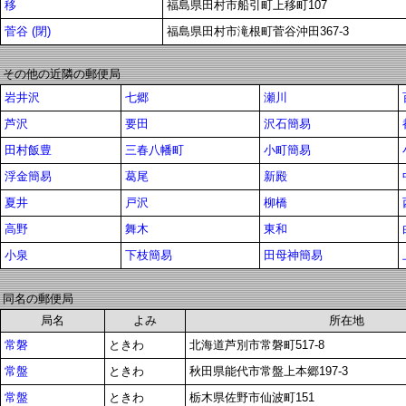
移
福島県田村市船引町上移町107
菅谷 (閉)
福島県田村市滝根町菅谷沖田367-3
その他の近隣の郵便局
岩井沢
七郷
瀬川
芦沢
要田
沢石簡易
田村飯豊
三春八幡町
小町簡易
浮金簡易
葛尾
新殿
夏井
戸沢
柳橋
高野
舞木
東和
小泉
下枝簡易
田母神簡易
同名の郵便局
局名
よみ
所在地
常磐
ときわ
北海道芦別市常磐町517-8
常盤
ときわ
秋田県能代市常盤上本郷197-3
常盤
ときわ
栃木県佐野市仙波町151