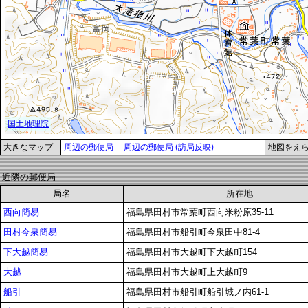
大きなマップ
周辺の郵便局
周辺の郵便局 (訪局反映)
地図をえ
近隣の郵便局
局名
所在地
西向簡易
福島県田村市常葉町西向米粉原35-11
田村今泉簡易
福島県田村市船引町今泉田中81-4
下大越簡易
福島県田村市大越町下大越町154
大越
福島県田村市大越町上大越町9
船引
福島県田村市船引町船引城ノ内61-1