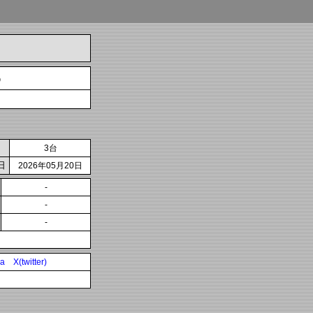
わ
3台
日
2026年05月20日
-
-
-
ia
X(twitter)