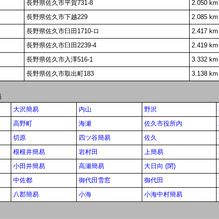
長野県佐久市平賀731-8
2.050 km
長野県佐久市下越229
2.085 km
長野県佐久市臼田1710-ロ
2.417 km
長野県佐久市臼田2239-4
2.419 km
長野県佐久市入澤516-1
3.332 km
長野県佐久市取出町183
3.138 km
局
大沢簡易
内山
野沢
高野町
海瀬
佐久市役所内
切原
四ツ谷簡易
佐久
根根井簡易
岩村田
上簡易
小田井簡易
高瀬簡易
大日向 (閉)
中佐都
御代田雪窓
御代田
八郡簡易
小海
小海中村簡易