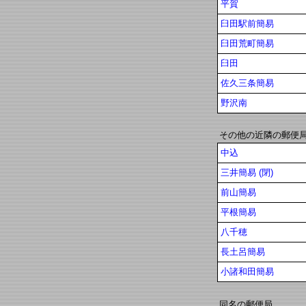
平賀
臼田駅前簡易
臼田荒町簡易
臼田
佐久三条簡易
野沢南
その他の近隣の郵便
中込
三井簡易 (閉)
前山簡易
平根簡易
八千穂
長土呂簡易
小諸和田簡易
同名の郵便局