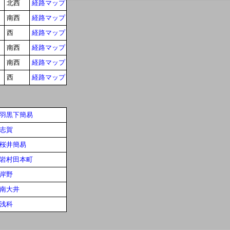
北西
経路マップ
南西
経路マップ
西
経路マップ
南西
経路マップ
南西
経路マップ
西
経路マップ
羽黒下簡易
志賀
桜井簡易
岩村田本町
岸野
南大井
浅科