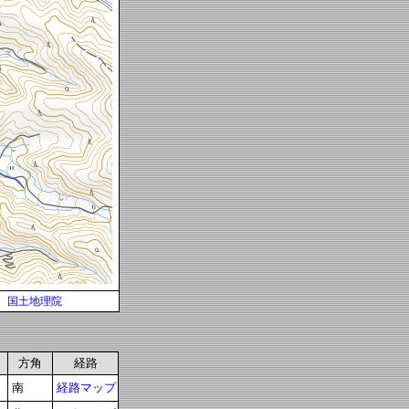
国土地理院
方角
経路
南
経路マップ