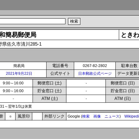
和簡易郵便局
とき
野県佐久市清川285-1
電話番号
駐車台数
簡易局
0267-82-2802
公式サイト
データ更新
2021年9月22日
日本郵政公式ページ
郵便窓口 (土)
郵便窓口 (日)
9:00～16:00
-
貯金窓口 (土)
貯金窓口 (日)
9:00～16:00
-
ATM (土)
ATM (日)
-
-
2/31～翌年1/3は休業
替
風景印
外部リンク
○
Google (
検索
画像
ニュース
)
Wikiped