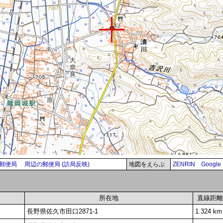
郵便局
周辺の郵便局 (訪局反映)
地図をえらぶ
ZENRIN
Google
所在地
直線距離
長野県佐久市田口2871-1
1.324 km