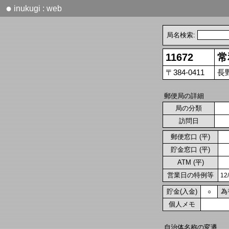
●
inukugi : web
局名検索:
11672
常
〒384-0411
長
郵便局の詳細
局の分類
訪問日
郵便窓口 (平)
貯金窓口 (平)
ATM (平)
営業日の特例等
1
貯金(入金)
為
○
個人メモ
自治体名称の変遷