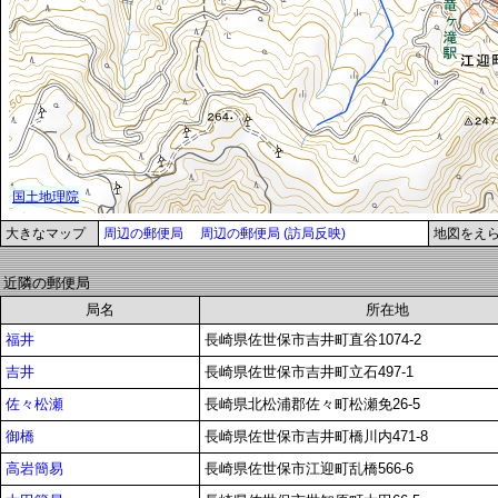
大きなマップ
周辺の郵便局
周辺の郵便局 (訪局反映)
地図をえ
近隣の郵便局
局名
所在地
福井
長崎県佐世保市吉井町直谷1074-2
吉井
長崎県佐世保市吉井町立石497-1
佐々松瀬
長崎県北松浦郡佐々町松瀬免26-5
御橋
長崎県佐世保市吉井町橋川内471-8
高岩簡易
長崎県佐世保市江迎町乱橋566-6