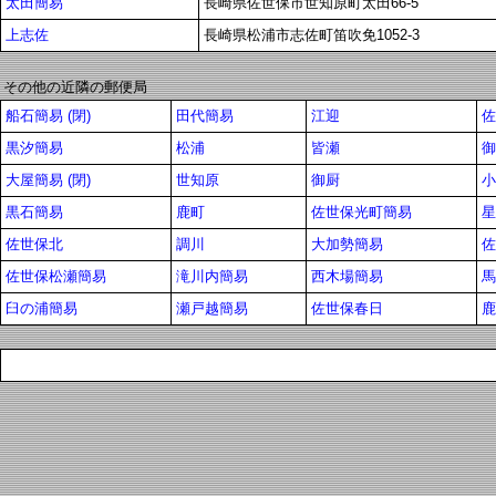
太田簡易
長崎県佐世保市世知原町太田66-5
上志佐
長崎県松浦市志佐町笛吹免1052-3
その他の近隣の郵便局
船石簡易 (閉)
田代簡易
江迎
佐
黒汐簡易
松浦
皆瀬
御
大屋簡易 (閉)
世知原
御厨
小
黒石簡易
鹿町
佐世保光町簡易
星
佐世保北
調川
大加勢簡易
佐
佐世保松瀬簡易
滝川内簡易
西木場簡易
馬
臼の浦簡易
瀬戸越簡易
佐世保春日
鹿