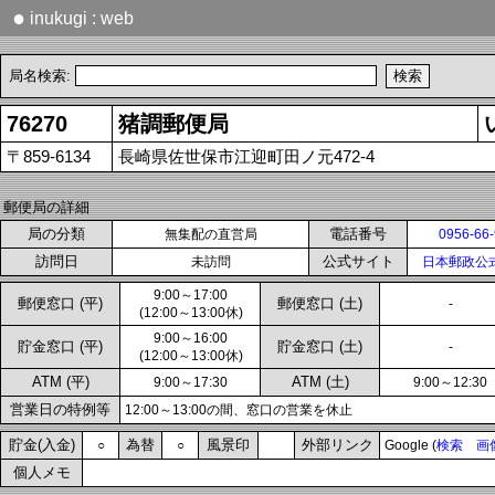
●
inukugi : web
局名検索:
76270
猪調郵便局
〒859-6134
長崎県佐世保市江迎町田ノ元472-4
郵便局の詳細
局の分類
電話番号
無集配の直営局
0956-66
訪問日
公式サイト
未訪問
日本郵政公
9:00～17:00
郵便窓口 (平)
郵便窓口 (土)
-
(12:00～13:00休)
9:00～16:00
貯金窓口 (平)
貯金窓口 (土)
-
(12:00～13:00休)
ATM (平)
ATM (土)
9:00～17:30
9:00～12:30
営業日の特例等
12:00～13:00の間、窓口の営業を休止
貯金(入金)
為替
風景印
外部リンク
○
○
Google (
検索
画
個人メモ