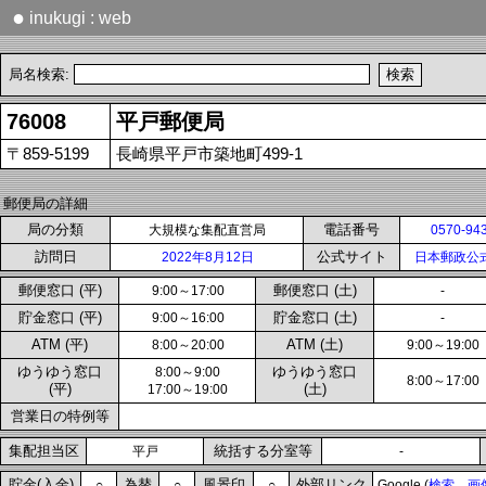
●
inukugi : web
局名検索:
76008
平戸郵便局
〒859-5199
長崎県平戸市築地町499-1
郵便局の詳細
局の分類
電話番号
大規模な集配直営局
0570-94
訪問日
公式サイト
2022年8月12日
日本郵政公
郵便窓口 (平)
郵便窓口 (土)
9:00～17:00
-
貯金窓口 (平)
貯金窓口 (土)
9:00～16:00
-
ATM (平)
ATM (土)
8:00～20:00
9:00～19:00
ゆうゆう窓口
ゆうゆう窓口
8:00～9:00
8:00～17:00
(平)
(土)
17:00～19:00
営業日の特例等
集配担当区
統括する分室等
平戸
-
貯金(入金)
為替
風景印
外部リンク
○
○
○
Google (
検索
画