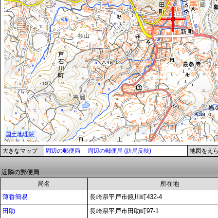
大きなマップ
周辺の郵便局
周辺の郵便局 (訪局反映)
地図をえ
近隣の郵便局
局名
所在地
薄香簡易
長崎県平戸市鏡川町432-4
田助
長崎県平戸市田助町97-1