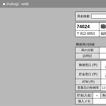
●
inukugi : web
局名検索:
74024
箱
〒812-0053
福
郵便局の詳細
局の分類
訪問日
郵便窓口 (平)
貯金窓口 (平)
ATM (平)
営業日の特例等
1
貯金(入金)
為
○
個人メモ