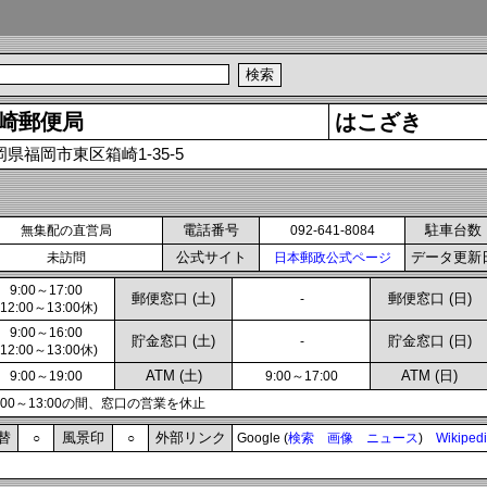
崎郵便局
はこざき
岡県福岡市東区箱崎1-35-5
電話番号
駐車台数
無集配の直営局
092-641-8084
公式サイト
データ更新
未訪問
日本郵政公式ページ
9:00～17:00
郵便窓口 (土)
郵便窓口 (日)
-
(12:00～13:00休)
9:00～16:00
貯金窓口 (土)
貯金窓口 (日)
-
(12:00～13:00休)
ATM (土)
ATM (日)
9:00～19:00
9:00～17:00
2:00～13:00の間、窓口の営業を休止
替
風景印
外部リンク
○
○
Google (
検索
画像
ニュース
)
Wikiped