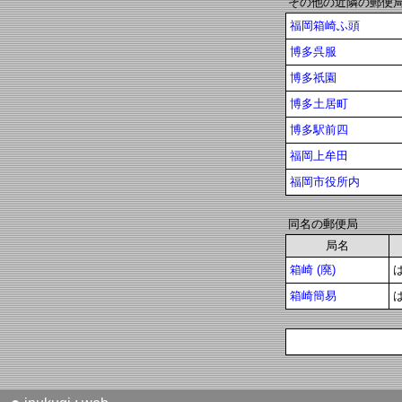
その他の近隣の郵便
福岡箱崎ふ頭
博多呉服
博多祇園
博多土居町
博多駅前四
福岡上牟田
福岡市役所内
同名の郵便局
局名
箱崎 (廃)
箱崎簡易