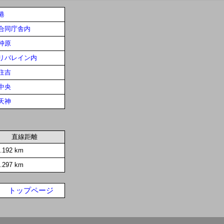
港
合同庁舎内
仲原
リバレイン内
住吉
中央
天神
直線距離
.192 km
.297 km
トップページ