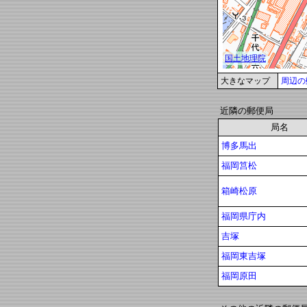
大きなマップ
周辺の
近隣の郵便局
局名
博多馬出
福岡筥松
箱崎松原
福岡県庁内
吉塚
福岡東吉塚
福岡原田