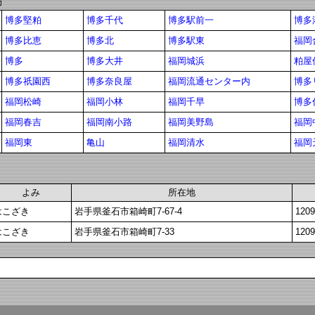
局
博多堅粕
博多千代
博多駅前一
博多
博多比恵
博多北
博多駅東
福岡
博多
博多大井
福岡城浜
粕屋
博多祇園西
博多奈良屋
福岡流通センター内
博多
福岡松崎
福岡小林
福岡千早
博多
福岡春吉
福岡南小路
福岡美野島
福岡
福岡東
亀山
福岡清水
福岡
よみ
所在地
はこざき
岩手県釜石市箱崎町7-67-4
1209
はこざき
岩手県釜石市箱崎町7-33
1209