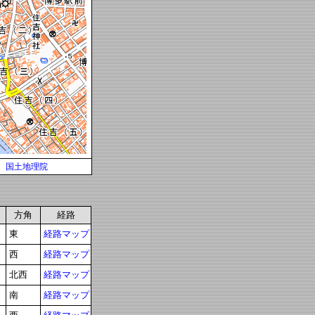
国土地理院
方角
経路
東
経路マップ
西
経路マップ
北西
経路マップ
南
経路マップ