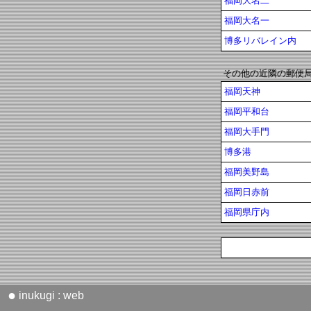
福岡大名二
福岡大名一
博多リバレイン内
その他の近隣の郵便
福岡天神
福岡平和台
福岡大手門
博多港
福岡美野島
福岡日赤前
福岡県庁内
●
inukugi : web