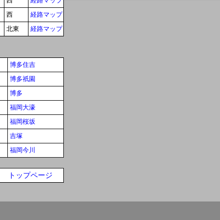
西
経路マップ
西
経路マップ
北東
経路マップ
博多住吉
博多祇園
博多
福岡大濠
福岡桜坂
吉塚
福岡今川
トップページ