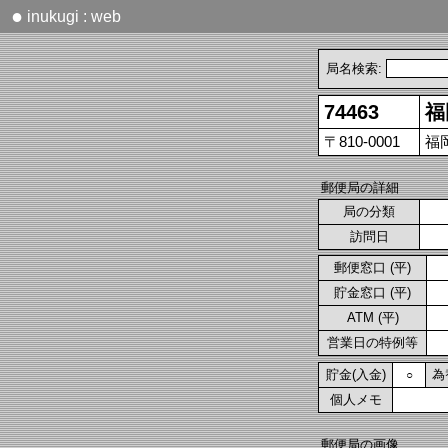
●
inukugi : web
局名検索:
74463
福
〒810-0001
福
郵便局の詳細
局の分類
訪問日
郵便窓口 (平)
貯金窓口 (平)
ATM (平)
営業日の特例等
貯金(入金)
為
○
個人メモ
郵便局の画像