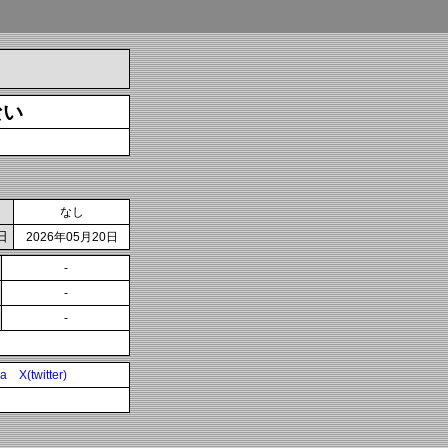
ない
なし
日
2026年05月20日
-
-
-
ia
X(twitter)