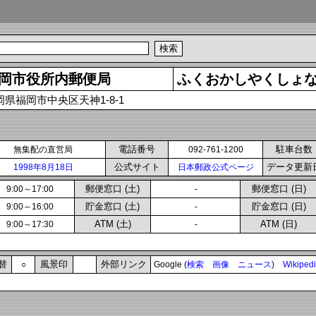
岡市役所内郵便局
ふくおかしやくしょ
岡県福岡市中央区天神1-8-1
電話番号
駐車台数
無集配の直営局
092-761-1200
公式サイト
データ更新
1998年8月18日
日本郵政公式ページ
郵便窓口 (土)
郵便窓口 (日)
9:00～17:00
-
貯金窓口 (土)
貯金窓口 (日)
9:00～16:00
-
ATM (土)
ATM (日)
9:00～17:30
-
替
風景印
外部リンク
○
Google (
検索
画像
ニュース
)
Wikiped