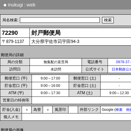
●
inukugi : web
局名検索:
72290
封戸郵便局
〒879-1137
大分県宇佐市苅宇田94-3
郵便局の詳細
局の分類
電話番号
無集配の直営局
0978-37
訪問日
公式サイト
未訪問
日本郵政公
郵便窓口 (平)
郵便窓口 (土)
9:00～17:00
-
貯金窓口 (平)
貯金窓口 (土)
9:00～16:00
-
ATM (平)
ATM (土)
9:00～17:30
9:00～12:30
営業日の特例等
貯金(入金)
為替
風景印
外部リンク
○
○
Google (
検索
画
個人メモ
郵便局の画像