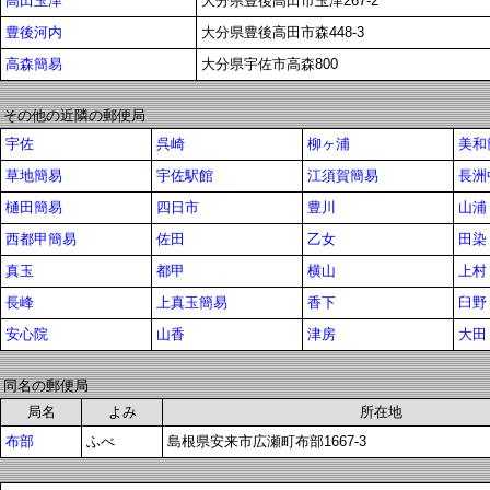
高田玉津
大分県豊後高田市玉津267-2
豊後河内
大分県豊後高田市森448-3
高森簡易
大分県宇佐市高森800
その他の近隣の郵便局
宇佐
呉崎
柳ヶ浦
美和
草地簡易
宇佐駅館
江須賀簡易
長洲
樋田簡易
四日市
豊川
山浦
西都甲簡易
佐田
乙女
田染
真玉
都甲
横山
上村
長峰
上真玉簡易
香下
臼野
安心院
山香
津房
大田
同名の郵便局
局名
よみ
所在地
布部
ふべ
島根県安来市広瀬町布部1667-3