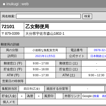
●
inukugi : web
局名検索:
72101
乙女郵便局
〒879-0399
大分県宇佐市森山1802-1
郵便局の詳細
局の分類
電話番号
小規模な集配直営局
0978-32
訪問日
公式サイト
2021年11月5日
日本郵政公
郵便窓口 (平)
郵便窓口 (土)
9:00～17:00
-
貯金窓口 (平)
貯金窓口 (土)
9:00～16:00
-
ATM (平)
ATM (土)
9:00～17:30
9:00～12:30
営業日の特例等
集配担当区
統括する分室等
四日市(乙女)
-
貯金(入金)
為替
風景印
外部リンク
○
○
Google (
検索
画
個人メモ