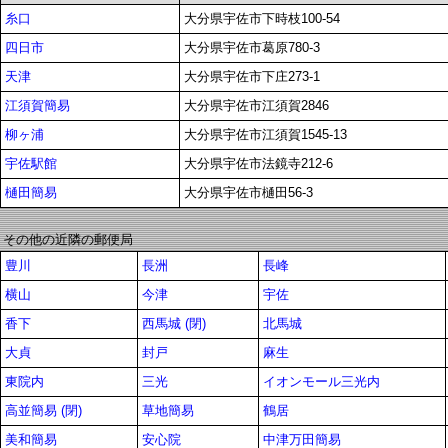
糸口
大分県宇佐市下時枝100-54
四日市
大分県宇佐市葛原780-3
天津
大分県宇佐市下庄273-1
江須賀簡易
大分県宇佐市江須賀2846
柳ヶ浦
大分県宇佐市江須賀1545-13
宇佐駅館
大分県宇佐市法鏡寺212-6
樋田簡易
大分県宇佐市樋田56-3
その他の近隣の郵便局
豊川
長洲
長峰
横山
今津
宇佐
香下
西馬城 (閉)
北馬城
大貞
封戸
麻生
東院内
三光
イオンモール三光内
高並簡易 (閉)
草地簡易
鶴居
美和簡易
安心院
中津万田簡易