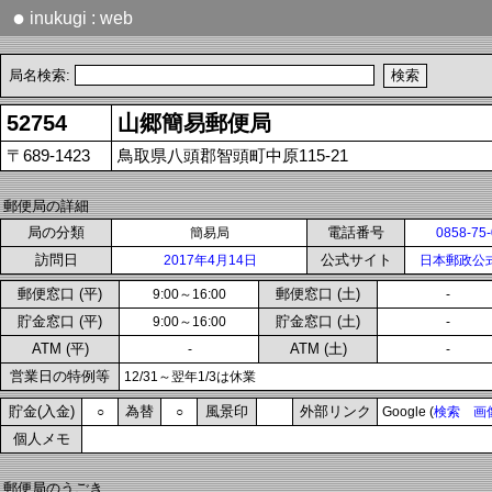
●
inukugi : web
局名検索:
52754
山郷簡易郵便局
〒689-1423
鳥取県八頭郡智頭町中原115-21
郵便局の詳細
局の分類
電話番号
簡易局
0858-75
訪問日
公式サイト
2017年4月14日
日本郵政公
郵便窓口 (平)
郵便窓口 (土)
9:00～16:00
-
貯金窓口 (平)
貯金窓口 (土)
9:00～16:00
-
ATM (平)
ATM (土)
-
-
営業日の特例等
12/31～翌年1/3は休業
貯金(入金)
為替
風景印
外部リンク
○
○
Google (
検索
画
個人メモ
郵便局のうごき