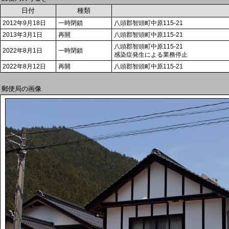
日付
種類
2012年9月18日
一時閉鎖
八頭郡智頭町中原115-21
2013年3月1日
再開
八頭郡智頭町中原115-21
八頭郡智頭町中原115-21
2022年8月1日
一時閉鎖
感染症発生による業務停止
2022年8月12日
再開
八頭郡智頭町中原115-21
郵便局の画像