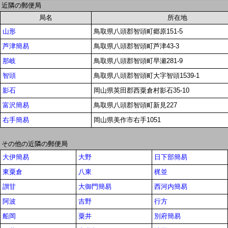
近隣の郵便局
局名
所在地
山形
鳥取県八頭郡智頭町郷原151-5
芦津簡易
鳥取県八頭郡智頭町芦津43-3
那岐
鳥取県八頭郡智頭町早瀬281-9
智頭
鳥取県八頭郡智頭町大字智頭1539-1
影石
岡山県英田郡西粟倉村影石35-10
富沢簡易
鳥取県八頭郡智頭町新見227
右手簡易
岡山県美作市右手1051
その他の近隣の郵便局
大伊簡易
大野
日下部簡易
東粟倉
八東
梶並
讃甘
大御門簡易
西河内簡易
阿波
吉野
行方
船岡
粟井
別府簡易