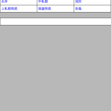
石井
中私都
池田
上私都簡易
堀越簡易
奈義