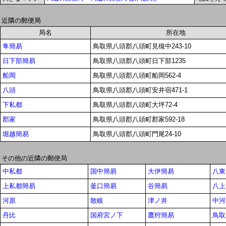
近隣の郵便局
局名
所在地
隼簡易
鳥取県八頭郡八頭町見槻中243-10
日下部簡易
鳥取県八頭郡八頭町日下部1235
船岡
鳥取県八頭郡八頭町船岡562-4
八頭
鳥取県八頭郡八頭町安井宿471-1
下私都
鳥取県八頭郡八頭町大坪72-4
郡家
鳥取県八頭郡八頭町郡家592-18
堀越簡易
鳥取県八頭郡八頭町門尾24-10
その他の近隣の郵便局
中私都
国中簡易
大伊簡易
八東
上私都簡易
釜口簡易
谷簡易
八上
河原
散岐
津ノ井
中河
丹比
国府宮ノ下
鷹狩簡易
鳥取