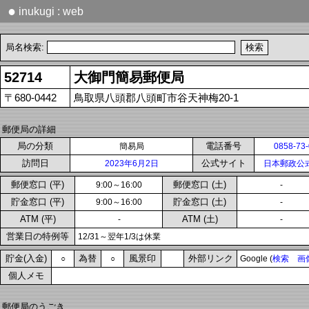
●
inukugi : web
局名検索:
52714
大御門簡易郵便局
〒680-0442
鳥取県八頭郡八頭町市谷天神梅20-1
郵便局の詳細
局の分類
電話番号
簡易局
0858-73
訪問日
公式サイト
2023年6月2日
日本郵政公
郵便窓口 (平)
郵便窓口 (土)
9:00～16:00
-
貯金窓口 (平)
貯金窓口 (土)
9:00～16:00
-
ATM (平)
ATM (土)
-
-
営業日の特例等
12/31～翌年1/3は休業
貯金(入金)
為替
風景印
外部リンク
○
○
Google (
検索
画
個人メモ
郵便局のうごき