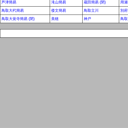
芦津簡易
滝山簡易
蔵田簡易 (閉)
用瀬
鳥取大杙簡易
倭文簡易
鳥取立川
別府
鳥取大覚寺簡易 (閉)
美穂
神戸
鳥取