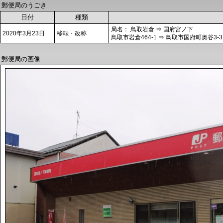
郵便局のうごき
日付
種類
局名： 鳥取岩倉 ⇒ 国府宮ノ下
2020年3月23日
移転・改称
鳥取市岩倉464-1 ⇒ 鳥取市国府町奥谷3-31
郵便局の画像