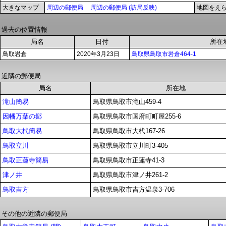
大きなマップ
周辺の郵便局
周辺の郵便局 (訪局反映)
地図をえ
過去の位置情報
局名
日付
所在
鳥取岩倉
2020年3月23日
鳥取県鳥取市岩倉464-1
近隣の郵便局
局名
所在地
滝山簡易
鳥取県鳥取市滝山459-4
因幡万葉の郷
鳥取県鳥取市国府町町屋255-6
鳥取大杙簡易
鳥取県鳥取市大杙167-26
鳥取立川
鳥取県鳥取市立川町3-405
鳥取正蓮寺簡易
鳥取県鳥取市正蓮寺41-3
津ノ井
鳥取県鳥取市津ノ井261-2
鳥取吉方
鳥取県鳥取市吉方温泉3-706
その他の近隣の郵便局