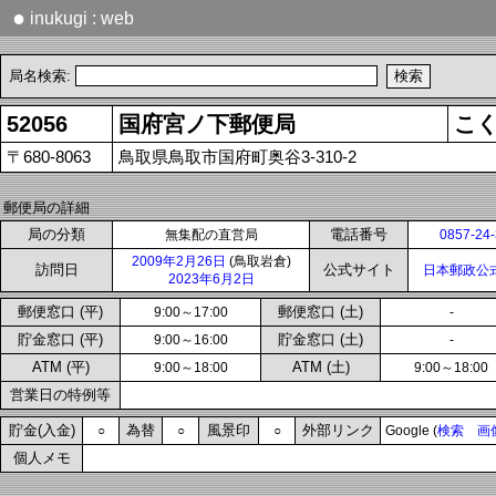
●
inukugi : web
局名検索:
52056
国府宮ノ下郵便局
こ
〒680-8063
鳥取県鳥取市国府町奥谷3-310-2
郵便局の詳細
局の分類
電話番号
無集配の直営局
0857-24
2009年2月26日
(鳥取岩倉)
訪問日
公式サイト
日本郵政公
2023年6月2日
郵便窓口 (平)
郵便窓口 (土)
9:00～17:00
-
貯金窓口 (平)
貯金窓口 (土)
9:00～16:00
-
ATM (平)
ATM (土)
9:00～18:00
9:00～18:00
営業日の特例等
貯金(入金)
為替
風景印
外部リンク
○
○
○
Google (
検索
画
個人メモ