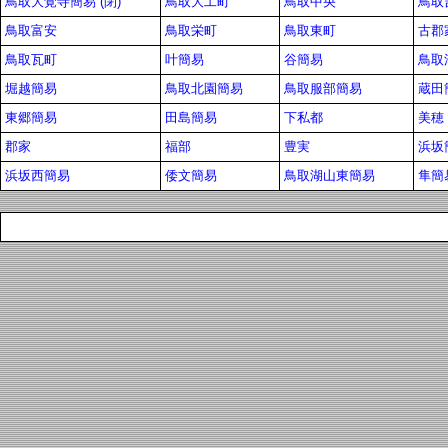
鳥取大覚寺簡易 (閉)
鳥取大工町
鳥取中央
鳥取
鳥取富安
鳥取栄町
鳥取東町
古郡家
鳥取瓦町
叶簡易
谷簡易
鳥取
堀越簡易
鳥取北園簡易
鳥取服部簡易
蔵田簡
東郷簡易
田島簡易
下私都
美穂
郡家
福部
豊実
浜坂簡
浜坂西簡易
倭文簡易
鳥取湖山東簡易
隼簡