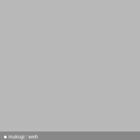
●
inukugi : web