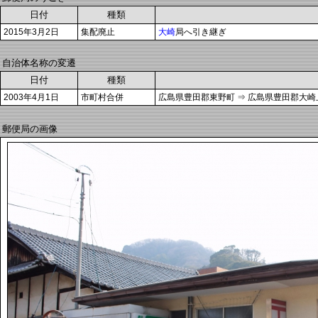
日付
種類
2015年3月2日
集配廃止
大崎
局へ引き継ぎ
自治体名称の変遷
日付
種類
2003年4月1日
市町村合併
広島県豊田郡東野町 ⇒ 広島県豊田郡大崎
郵便局の画像