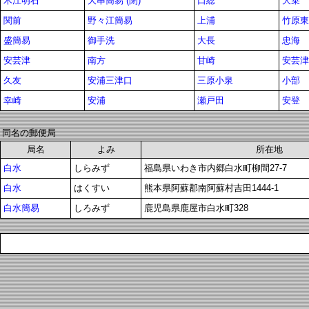
木江明石
大串簡易 (閉)
口総
大乗
関前
野々江簡易
上浦
竹原東
盛簡易
御手洗
大長
忠海
安芸津
南方
甘崎
安芸津
久友
安浦三津口
三原小泉
小部
幸崎
安浦
瀬戸田
安登
同名の郵便局
局名
よみ
所在地
白水
しらみず
福島県いわき市内郷白水町柳間27-7
白水
はくすい
熊本県阿蘇郡南阿蘇村吉田1444-1
白水簡易
しろみず
鹿児島県鹿屋市白水町328