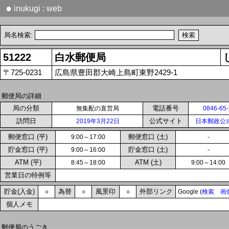
●
inukugi : web
局名検索:
51222
白水郵便局
〒725-0231
広島県豊田郡大崎上島町東野2429-1
郵便局の詳細
局の分類
電話番号
無集配の直営局
0846-65
訪問日
公式サイト
2019年3月22日
日本郵政公
郵便窓口 (平)
郵便窓口 (土)
9:00～17:00
-
貯金窓口 (平)
貯金窓口 (土)
9:00～16:00
-
ATM (平)
ATM (土)
8:45～18:00
9:00～14:00
営業日の特例等
貯金(入金)
為替
風景印
外部リンク
○
○
○
Google (
検索
画
個人メモ
郵便局のうごき