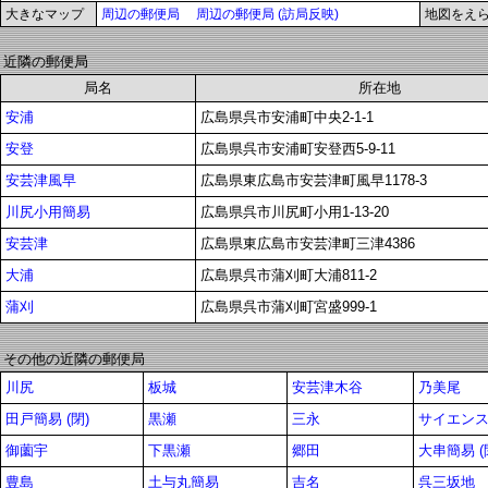
大きなマップ
周辺の郵便局
周辺の郵便局 (訪局反映)
地図をえ
近隣の郵便局
局名
所在地
安浦
広島県呉市安浦町中央2-1-1
安登
広島県呉市安浦町安登西5-9-11
安芸津風早
広島県東広島市安芸津町風早1178-3
川尻小用簡易
広島県呉市川尻町小用1-13-20
安芸津
広島県東広島市安芸津町三津4386
大浦
広島県呉市蒲刈町大浦811-2
蒲刈
広島県呉市蒲刈町宮盛999-1
その他の近隣の郵便局
川尻
板城
安芸津木谷
乃美尾
田戸簡易 (閉)
黒瀬
三永
サイエン
御薗宇
下黒瀬
郷田
大串簡易 (
豊島
土与丸簡易
吉名
呉三坂地