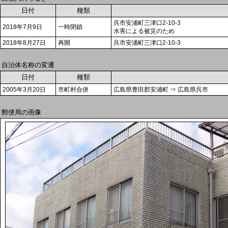
日付
種類
呉市安浦町三津口2-10-3
2018年7月9日
一時閉鎖
水害による被災のため
2018年8月27日
再開
呉市安浦町三津口2-10-3
自治体名称の変遷
日付
種類
2005年3月20日
市町村合併
広島県豊田郡安浦町 ⇒ 広島県呉市
郵便局の画像