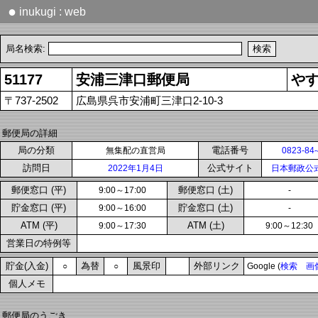
●
inukugi : web
局名検索:
51177
安浦三津口郵便局
や
〒737-2502
広島県呉市安浦町三津口2-10-3
郵便局の詳細
局の分類
電話番号
無集配の直営局
0823-84
訪問日
公式サイト
2022年1月4日
日本郵政公
郵便窓口 (平)
郵便窓口 (土)
9:00～17:00
-
貯金窓口 (平)
貯金窓口 (土)
9:00～16:00
-
ATM (平)
ATM (土)
9:00～17:30
9:00～12:30
営業日の特例等
貯金(入金)
為替
風景印
外部リンク
○
○
Google (
検索
画
個人メモ
郵便局のうごき