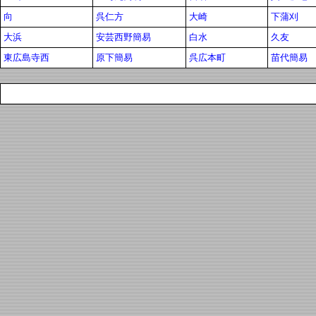
向
呉仁方
大崎
下蒲刈
大浜
安芸西野簡易
白水
久友
東広島寺西
原下簡易
呉広本町
苗代簡易