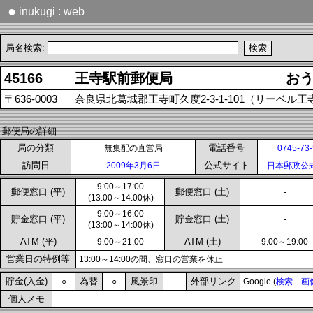
●
inukugi : web
局名検索:
45166
王寺駅前郵便局
お
〒636-0003
奈良県北葛城郡王寺町久度2-3-1-101（リーベル王
郵便局の詳細
局の分類
電話番号
無集配の直営局
0745-73
訪問日
公式サイト
2009年3月6日
日本郵政公
9:00～17:00
郵便窓口 (平)
郵便窓口 (土)
-
(13:00～14:00休)
9:00～16:00
貯金窓口 (平)
貯金窓口 (土)
-
(13:00～14:00休)
ATM (平)
ATM (土)
9:00～21:00
9:00～19:00
営業日の特例等
13:00～14:00の間、窓口の営業を休止
貯金(入金)
為替
風景印
外部リンク
○
○
Google (
検索
画
個人メモ