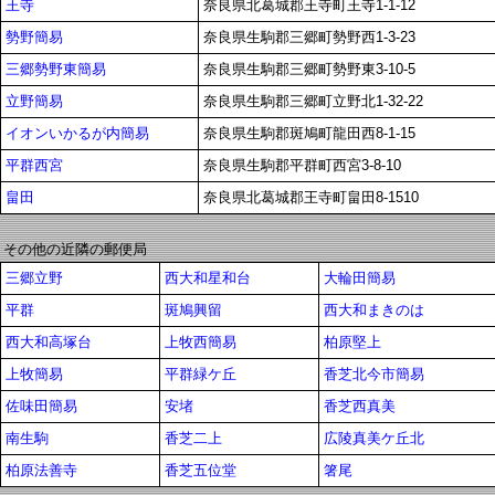
王寺
奈良県北葛城郡王寺町王寺1-1-12
勢野簡易
奈良県生駒郡三郷町勢野西1-3-23
三郷勢野東簡易
奈良県生駒郡三郷町勢野東3-10-5
立野簡易
奈良県生駒郡三郷町立野北1-32-22
イオンいかるが内簡易
奈良県生駒郡斑鳩町龍田西8-1-15
平群西宮
奈良県生駒郡平群町西宮3-8-10
畠田
奈良県北葛城郡王寺町畠田8-1510
その他の近隣の郵便局
三郷立野
西大和星和台
大輪田簡易
平群
斑鳩興留
西大和まきのは
西大和高塚台
上牧西簡易
柏原堅上
上牧簡易
平群緑ケ丘
香芝北今市簡易
佐味田簡易
安堵
香芝西真美
南生駒
香芝二上
広陵真美ケ丘北
柏原法善寺
香芝五位堂
箸尾