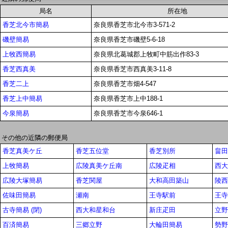
局名
所在地
香芝北今市簡易
奈良県香芝市北今市3-571-2
磯壁簡易
奈良県香芝市磯壁5-6-18
上牧西簡易
奈良県北葛城郡上牧町中筋出作83-3
香芝西真美
奈良県香芝市西真美3-11-8
香芝二上
奈良県香芝市畑4-547
香芝上中簡易
奈良県香芝市上中188-1
今泉簡易
奈良県香芝市今泉646-1
その他の近隣の郵便局
香芝真美ケ丘
香芝五位堂
香芝別所
畠田
上牧簡易
広陵真美ケ丘南
広陵疋相
西大
広陵大塚簡易
香芝関屋
大和高田築山
陵西
佐味田簡易
瀬南
王寺駅前
王寺
古寺簡易 (閉)
西大和星和台
新庄疋田
立野
百済簡易
三郷立野
大輪田簡易
勢野