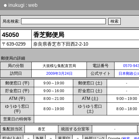
●
inukugi : web
局名検索:
45050
香芝郵便局
〒639-0299
奈良県香芝市下田西2-2-10
郵便局の詳細
局の分類
電話番号
大規模な集配直営局
0570-94
訪問日
公式サイト
2009年3月24日
日本郵政公
郵便窓口 (平)
郵便窓口 (土)
9:00～19:00
-
貯金窓口 (平)
貯金窓口 (土)
9:00～16:00
-
ATM (平)
ATM (土)
8:00～21:00
9:00～19:00
ゆうゆう窓口
ゆうゆう窓口
8:00～19:00
8:00～18:00
(平)
(土)
営業日の特例等
集配担当区
統括する分室等
香芝
-
貯金(入金)
為替
風景印
外部リンク
○
○
○
Google (
検索
画