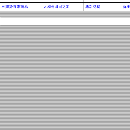
三郷勢野東簡易
大和高田日之出
池部簡易
新庄