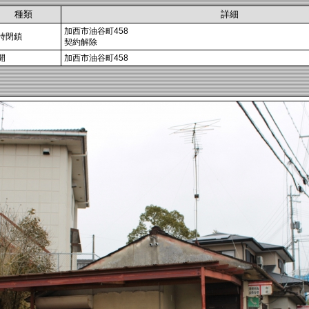
種類
詳細
加西市油谷町458
時閉鎖
契約解除
開
加西市油谷町458