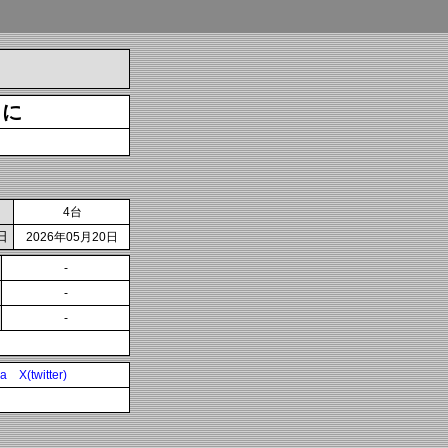
うに
4台
日
2026年05月20日
-
-
-
ia
X(twitter)