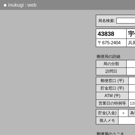
●
inukugi : web
局名検索:
43838
宇
〒675-2404
兵
郵便局の詳細
局の分類
訪問日
郵便窓口 (平)
貯金窓口 (平)
ATM (平)
営業日の特例等
1
貯金(入金)
為
○
個人メモ
郵便局のうごき