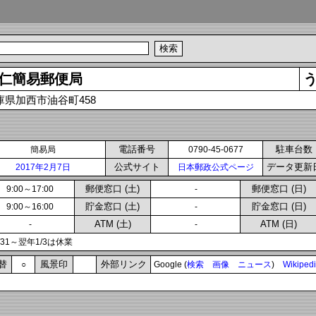
仁簡易郵便局
庫県加西市油谷町458
電話番号
駐車台数
簡易局
0790-45-0677
公式サイト
データ更新
2017年2月7日
日本郵政公式ページ
郵便窓口 (土)
郵便窓口 (日)
9:00～17:00
-
貯金窓口 (土)
貯金窓口 (日)
9:00～16:00
-
ATM (土)
ATM (日)
-
-
2/31～翌年1/3は休業
替
風景印
外部リンク
○
Google (
検索
画像
ニュース
)
Wikiped