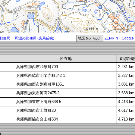
郵便局
周辺の郵便局 (訪局反映)
地図をえらぶ
ZENRIN
Google
所在地
直線距離
兵庫県加西市和泉町709
2.281 km
兵庫県西脇市明楽寺町342-1
3.227 km
兵庫県加西市別府町甲1851
3.031 km
兵庫県加東市河高2475-2
3.638 km
兵庫県加東市上滝野838-5
4.413 km
兵庫県加西市上野町20
4.617 km
兵庫県西脇市合山町834
4.713 km
局