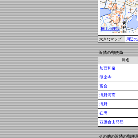
大きなマップ
周辺の
近隣の郵便局
局名
加西和泉
明楽寺
富合
滝野河高
滝野
在田
西脇合山簡易
その他の近隣の郵便