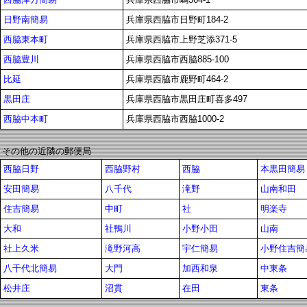
日野南簡易
兵庫県西脇市日野町184-2
西脇東本町
兵庫県西脇市上野芝添371-5
西脇豊川
兵庫県西脇市西脇885-100
比延
兵庫県西脇市鹿野町464-2
黒田庄
兵庫県西脇市黒田庄町喜多497
西脇中本町
兵庫県西脇市西脇1000-2
その他の近隣の郵便局
西脇日野
西脇野村
西脇
本黒田簡易
安田簡易
八千代
滝野
山南和田
住吉簡易
中町
社
明楽寺
大和
社鴨川
小野小田
山南
社上久米
滝野河高
宇仁簡易
小野住吉簡易
八千代北簡易
大門
加西和泉
中東条
松井庄
沼貫
在田
東条