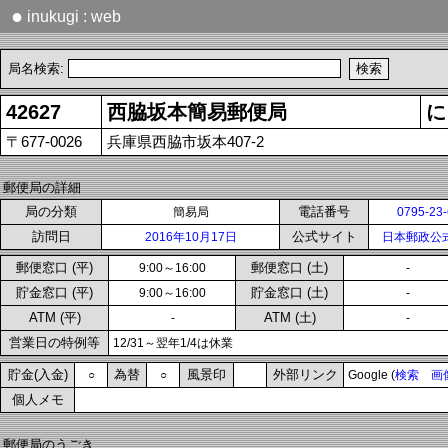
●
inukugi : web
局名検索:
42627
西脇坂本簡易郵便局
に
〒677-0026
兵庫県西脇市坂本407-2
郵便局の詳細
局の分類
電話番号
簡易局
0795-23
訪問日
公式サイト
2016年10月17日
日本郵政公
郵便窓口 (平)
郵便窓口 (土)
9:00～16:00
-
貯金窓口 (平)
貯金窓口 (土)
9:00～16:00
-
ATM (平)
ATM (土)
-
-
営業日の特例等
12/31～翌年1/4は休業
貯金(入金)
為替
風景印
外部リンク
○
○
Google (
検索
画
個人メモ
郵便局のうごき