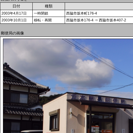
日付
種類
2003年4月17日
一時閉鎖
西脇市坂本町176-4
2003年10月1日
移転・再開
西脇市坂本176-4 ⇒ 西脇市坂本407-2
郵便局の画像