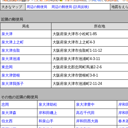
大きなマップ
周辺の郵便局
周辺の郵便局 (訪局反映)
地図をえ
近隣の郵便局
局名
所在地
泉大津
大阪府泉大津市小松町1-85
泉大津上之町
大阪府泉大津市上之町4-3
泉大津虫取
大阪府泉大津市虫取町1-11-12
泉大津池浦
大阪府泉大津市池浦町4-3-11
東忠岡
大阪府泉北郡忠岡町馬瀬2-2-6
泉大津曽根
大阪府泉大津市曽根町3-8-1
泉大津我孫子
大阪府泉大津市池浦町2-11-24
その他の近隣の郵便局
忠岡
泉大津助松
泉大津豊中
岸和
泉大津森
岸和田磯上
高石千代田
岸和
伯太西
和泉山手
岸和田西大路
春木