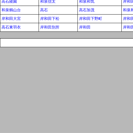
高石綾園
和泉信太
和泉和気
岸和
和泉鶴山台
高石
高石加茂
和泉
岸和田大宮
岸和田下松
岸和田下野町
岸和
高石東羽衣
岸和田別所
岸和田
岸和