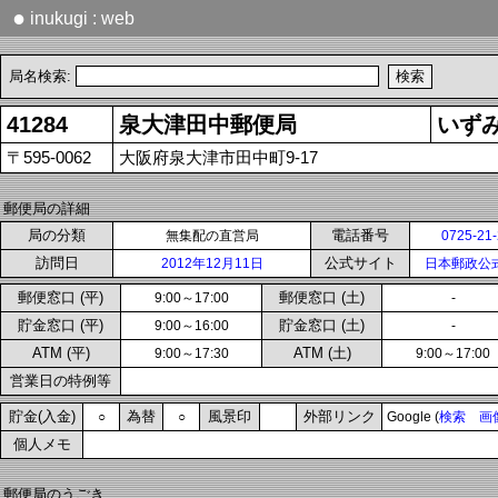
●
inukugi : web
局名検索:
41284
泉大津田中郵便局
いず
〒595-0062
大阪府泉大津市田中町9-17
郵便局の詳細
局の分類
電話番号
無集配の直営局
0725-21
訪問日
公式サイト
2012年12月11日
日本郵政公
郵便窓口 (平)
郵便窓口 (土)
9:00～17:00
-
貯金窓口 (平)
貯金窓口 (土)
9:00～16:00
-
ATM (平)
ATM (土)
9:00～17:30
9:00～17:00
営業日の特例等
貯金(入金)
為替
風景印
外部リンク
○
○
Google (
検索
画
個人メモ
郵便局のうごき