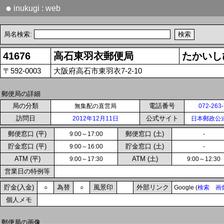
●
inukugi : web
局名検索:
41676
高石東羽衣郵便局
たかいし
〒592-0003
大阪府高石市東羽衣7-2-10
郵便局の詳細
局の分類
電話番号
無集配の直営局
072-263
訪問日
公式サイト
2012年12月11日
日本郵政公
郵便窓口 (平)
郵便窓口 (土)
9:00～17:00
-
貯金窓口 (平)
貯金窓口 (土)
9:00～16:00
-
ATM (平)
ATM (土)
9:00～17:30
9:00～12:30
営業日の特例等
貯金(入金)
為替
風景印
外部リンク
○
○
Google (
検索
画
個人メモ
郵便局の画像