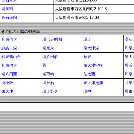
高石富木
大阪府高石市取石2-2-33
堺鳳南
大阪府堺市西区鳳南町2-102-5
高石綾園
大阪府高石市綾園3-12-34
その他の近隣の郵便局
和泉信太
堺浜寺昭和
堺上
高石
諏訪ノ森
堺鳳東
泉大津森
和泉
和泉鶴山台
堺八田荘
福泉
泉大
和泉伯太
鳳
泉大津曽根
堺浜
堺八田西
堺万崎
伯太西
和泉
堺小阪
堺神石
泉大津池浦
和泉
泉大津
堺上野芝
堺中
堺東