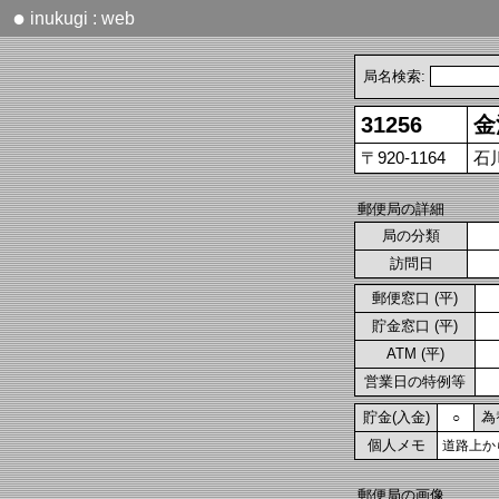
●
inukugi : web
局名検索:
31256
金
〒920-1164
石
郵便局の詳細
局の分類
訪問日
郵便窓口 (平)
貯金窓口 (平)
ATM (平)
営業日の特例等
貯金(入金)
為
○
個人メモ
道路上か
郵便局の画像