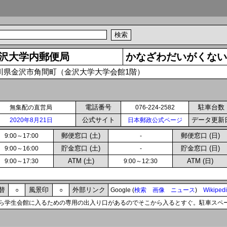
沢大学内郵便局
かなざわだいがくない
川県金沢市角間町（金沢大学大学会館1階）
電話番号
駐車台数
無集配の直営局
076-224-2582
公式サイト
データ更新
2020年8月21日
日本郵政公式ページ
郵便窓口 (土)
郵便窓口 (日)
9:00～17:00
-
貯金窓口 (土)
貯金窓口 (日)
9:00～16:00
-
ATM (土)
ATM (日)
9:00～17:30
9:00～12:30
替
風景印
外部リンク
○
○
Google (
検索
画像
ニュース
)
Wikiped
ら学生会館に入るための専用の出入り口があるのでそこから入るとすぐ。駐車スペ