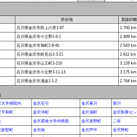
所在地
直線距離
石川県金沢市田上の里1-97
1.700 km
石川県金沢市小立野1-6-1
2.409 km
石川県金沢市旭町2-8-45
2.543 km
石川県金沢市鈴見台2-3-21
2.611 km
石川県金沢市山王町2-210
3.128 km
石川県金沢市小立野3-11-13
3.175 km
石川県金沢市涌波1-1-2
2.764 km
局
沢大学病院内
金沢石引
金沢菊川
犀川
沢平和町
金沢寺町
金沢扇町
金沢医療センタ
生
金沢星稜大学内簡易
金沢泉野町
二俣
沢新竪町
金沢南
金沢芦中
金沢野町