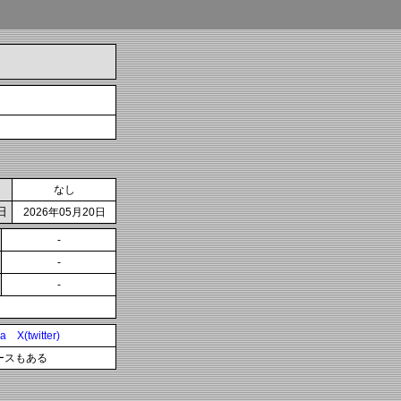
なし
日
2026年05月20日
-
-
-
ia
X(twitter)
ースもある