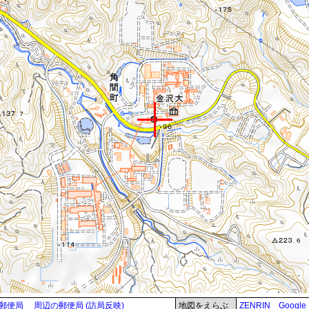
郵便局
周辺の郵便局 (訪局反映)
地図をえらぶ
ZENRIN
Google