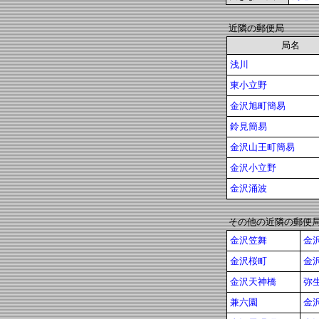
近隣の郵便局
局名
浅川
東小立野
金沢旭町簡易
鈴見簡易
金沢山王町簡易
金沢小立野
金沢涌波
その他の近隣の郵便
金沢笠舞
金
金沢桜町
金
金沢天神橋
弥
兼六園
金