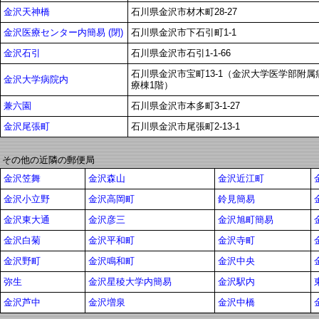
金沢天神橋
石川県金沢市材木町28-27
金沢医療センター内簡易 (閉)
石川県金沢市下石引町1-1
金沢石引
石川県金沢市石引1-1-66
石川県金沢市宝町13-1（金沢大学医学部附属
金沢大学病院内
療棟1階）
兼六園
石川県金沢市本多町3-1-27
金沢尾張町
石川県金沢市尾張町2-13-1
その他の近隣の郵便局
金沢笠舞
金沢森山
金沢近江町
金沢小立野
金沢高岡町
鈴見簡易
金沢東大通
金沢彦三
金沢旭町簡易
金沢白菊
金沢平和町
金沢寺町
金沢野町
金沢鳴和町
金沢中央
弥生
金沢星稜大学内簡易
金沢駅内
金沢芦中
金沢増泉
金沢中橋