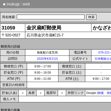
●
inukugi : web
局名検索:
31059
金沢扇町郵便局
かなざ
〒920-0927
石川県金沢市扇町15-7
郵便局の詳細
局の分類
電話番号
無集配の直営局
076-221
訪問日
公式サイト
2020年8月21日
日本郵政公
郵便窓口 (平)
郵便窓口 (土)
9:00～17:00
-
貯金窓口 (平)
貯金窓口 (土)
9:00～16:00
-
ATM (平)
ATM (土)
8:00～21:00
9:00～17:00
営業日の特例等
貯金(入金)
為替
風景印
外部リンク
○
○
○
Google (
検索
画
個人メモ
郵便局の画像