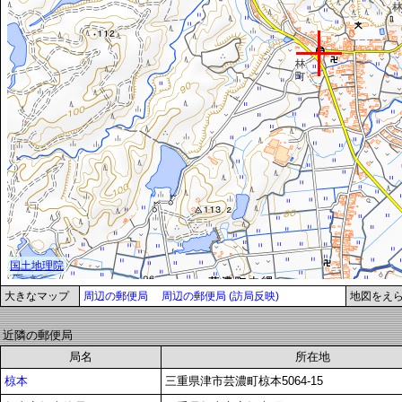
大きなマップ
周辺の郵便局
周辺の郵便局 (訪局反映)
地図をえ
近隣の郵便局
局名
所在地
椋本
三重県津市芸濃町椋本5064-15