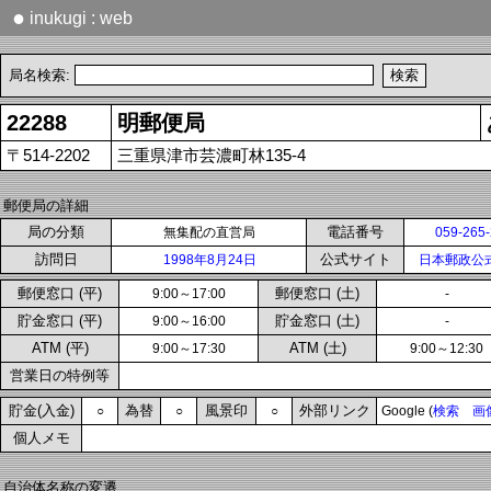
●
inukugi : web
局名検索:
22288
明郵便局
〒514-2202
三重県津市芸濃町林135-4
郵便局の詳細
局の分類
電話番号
無集配の直営局
059-265
訪問日
公式サイト
1998年8月24日
日本郵政公
郵便窓口 (平)
郵便窓口 (土)
9:00～17:00
-
貯金窓口 (平)
貯金窓口 (土)
9:00～16:00
-
ATM (平)
ATM (土)
9:00～17:30
9:00～12:30
営業日の特例等
貯金(入金)
為替
風景印
外部リンク
○
○
○
Google (
検索
画
個人メモ
自治体名称の変遷