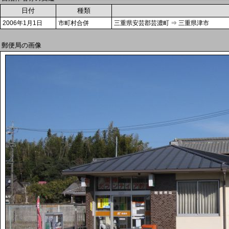
日付
種類
2006年1月1日
市町村合併
三重県安芸郡芸濃町 ⇒ 三重県津市
郵便局の画像