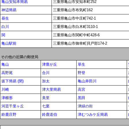
亀山安知本簡易
三重県亀山市安知本町252
神辺簡易
三重県亀山市布気町162
昼生
三重県亀山市中庄町742-1
白川
三重県亀山市白木町3110-1
関
三重県亀山市関町中町428-6
亀山駅前
三重県亀山市御幸町貝戸部174-2
その他の近隣の郵便局
亀山
津豊が丘
草生
高野尾
合川
野登
坂下簡易 (閉)
加太
亀山井田川
川崎
津大里簡易
高宮
津櫛形
美里
黒田
河芸千里ヶ丘
七栗
津緑の街
鈴鹿庄野
鈴鹿道伯
津むつみケ丘簡易