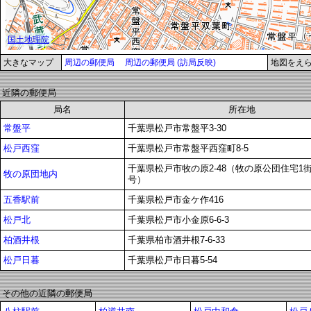
大きなマップ
周辺の郵便局
周辺の郵便局 (訪局反映)
地図をえ
近隣の郵便局
局名
所在地
常盤平
千葉県松戸市常盤平3-30
松戸西窪
千葉県松戸市常盤平西窪町8-5
千葉県松戸市牧の原2-48（牧の原公団住宅1街区
牧の原団地内
号）
五香駅前
千葉県松戸市金ケ作416
松戸北
千葉県松戸市小金原6-6-3
柏酒井根
千葉県柏市酒井根7-6-33
松戸日暮
千葉県松戸市日暮5-54
その他の近隣の郵便局