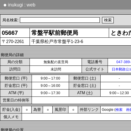
●
inukugi : web
局名検索:
05667
常盤平駅前郵便局
ときわ
〒270-2261
千葉県松戸市常盤平1-23-6
郵便局の詳細
局の分類
電話番号
無集配の直営局
047-389
訪問日
公式サイト
未訪問
日本郵政公
郵便窓口 (平)
郵便窓口 (土)
9:00～17:00
-
貯金窓口 (平)
貯金窓口 (土)
9:00～16:00
-
ATM (平)
ATM (土)
9:00～17:30
9:00～12:30
営業日の特例等
貯金(入金)
為替
風景印
外部リンク
○
○
○
Google (
検索
画
個人メモ
郵便局の位置