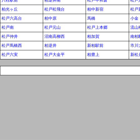
八柱駅前
柏逆井南
松戸中和倉
松戸
柏光ヶ丘
松戸松飛台
柏中新宿
松戸
松戸六高台
柏中原
馬橋
小金
松戸南
松戸元山
松戸上本郷
流山
松戸仲井
沼南高柳西
柏加賀
南柏
松戸馬橋西
柏逆井
新柏駅前
市川
松戸六実
松戸大金平
柏豊上
新松