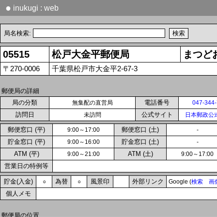
●
inukugi : web
局名検索:
05515
松戸大金平郵便局
まつど
〒270-0006
千葉県松戸市大金平2-67-3
郵便局の詳細
局の分類
電話番号
無集配の直営局
047-344
訪問日
公式サイト
未訪問
日本郵政公
郵便窓口 (平)
郵便窓口 (土)
9:00～17:00
-
貯金窓口 (平)
貯金窓口 (土)
9:00～16:00
-
ATM (平)
ATM (土)
9:00～21:00
9:00～17:00
営業日の特例等
貯金(入金)
為替
風景印
外部リンク
○
○
Google (
検索
画
個人メモ
郵便局の位置