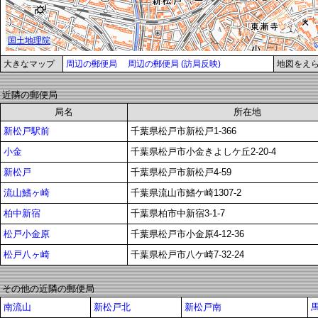
大きなマップ
周辺の郵便局
周辺の郵便局 (訪局反映)
地図をえ
近隣の郵便局
局名
所在地
新松戸駅前
千葉県松戸市新松戸1-366
小金
千葉県松戸市小金きよしケ丘2-20-4
新松戸
千葉県松戸市新松戸4-59
流山鰭ヶ崎
千葉県流山市鰭ケ崎1307-2
柏中新宿
千葉県柏市中新宿3-1-7
松戸小金原
千葉県松戸市小金原4-12-36
松戸八ヶ崎
千葉県松戸市八ケ崎7-32-24
その他の近隣の郵便局
南流山
新松戸北
新松戸南