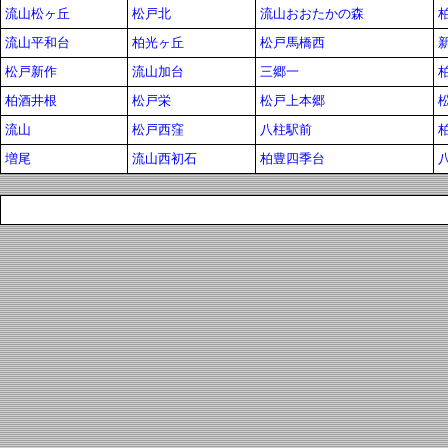
流山松ヶ丘
松戸北
流山おおたかの森
流山平和台
柏光ヶ丘
松戸馬橋西
松戸新作
流山加台
三郷一
柏酒井根
松戸栄
松戸上本郷
流山
松戸西窪
八柱駅前
増尾
流山西初石
柏豊四季台