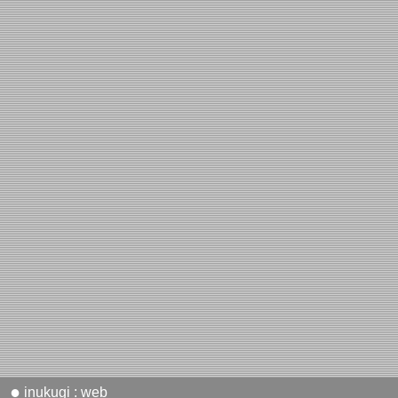
●
inukugi : web