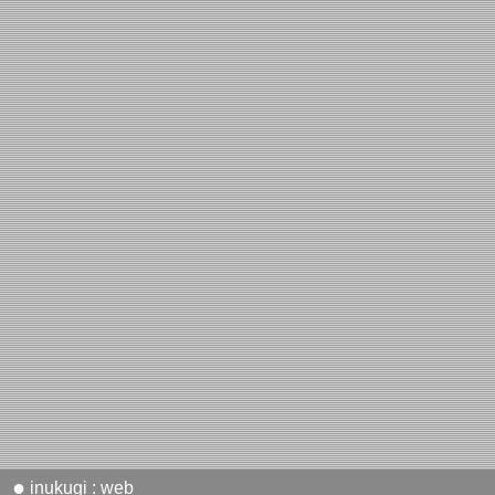
●
inukugi : web