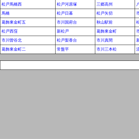
松戸馬橋西
松戸河原塚
三郷高州
馬橋
松戸日暮
松戸矢切
葛飾東金町五
市川国府台
秋山駅前
松戸西窪
新松戸
葛飾東金町
市川曽谷北
松戸梨香台
市川真間
葛飾東金町二
常盤平
市川三本松