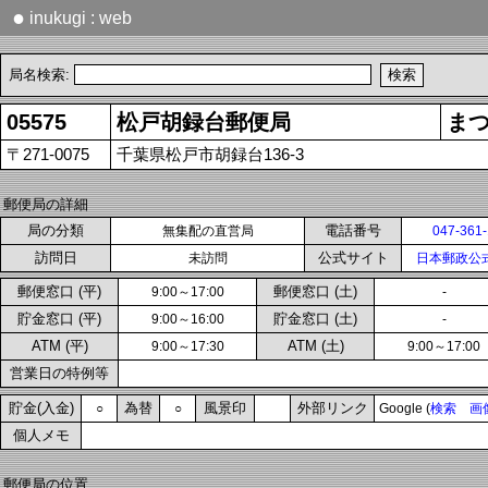
●
inukugi : web
局名検索:
05575
松戸胡録台郵便局
ま
〒271-0075
千葉県松戸市胡録台136-3
郵便局の詳細
局の分類
電話番号
無集配の直営局
047-361
訪問日
公式サイト
未訪問
日本郵政公
郵便窓口 (平)
郵便窓口 (土)
9:00～17:00
-
貯金窓口 (平)
貯金窓口 (土)
9:00～16:00
-
ATM (平)
ATM (土)
9:00～17:30
9:00～17:00
営業日の特例等
貯金(入金)
為替
風景印
外部リンク
○
○
Google (
検索
画
個人メモ
郵便局の位置