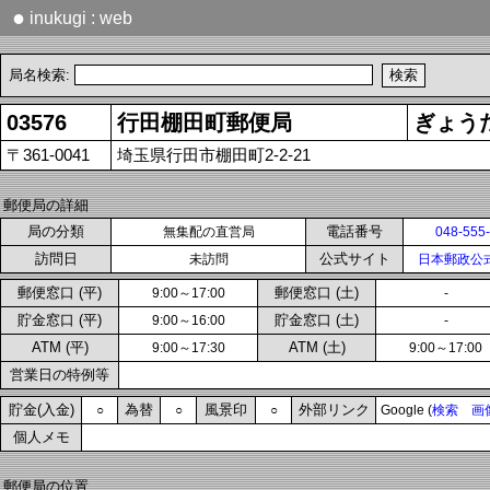
●
inukugi : web
局名検索:
03576
行田棚田町郵便局
ぎょう
〒361-0041
埼玉県行田市棚田町2-2-21
郵便局の詳細
局の分類
電話番号
無集配の直営局
048-555
訪問日
公式サイト
未訪問
日本郵政公
郵便窓口 (平)
郵便窓口 (土)
9:00～17:00
-
貯金窓口 (平)
貯金窓口 (土)
9:00～16:00
-
ATM (平)
ATM (土)
9:00～17:30
9:00～17:00
営業日の特例等
貯金(入金)
為替
風景印
外部リンク
○
○
○
Google (
検索
画
個人メモ
郵便局の位置