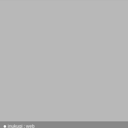
●
inukugi : web