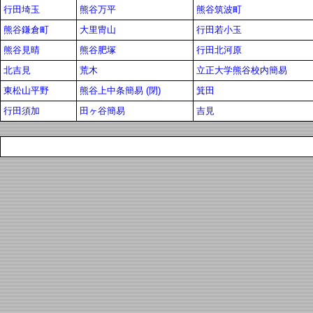
行田埼玉
熊谷万平
熊谷筑波町
熊谷鎌倉町
大里冑山
行田若小玉
熊谷見晴
熊谷肥塚
行田北河原
北吉見
荒木
立正大学熊谷校内簡易
東松山平野
熊谷上中条簡易 (閉)
箕田
行田須加
田ヶ谷簡易
吉見