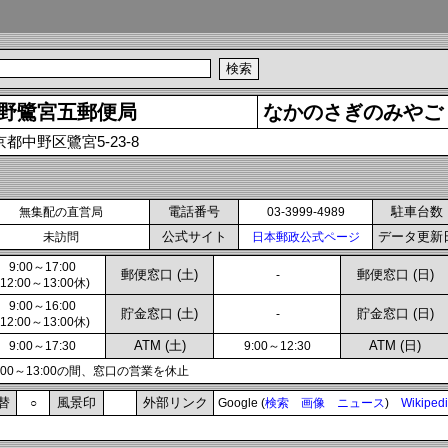
野鷺宮五郵便局
なかのさぎのみやご
京都中野区鷺宮5-23-8
電話番号
駐車台数
無集配の直営局
03-3999-4989
公式サイト
データ更新
未訪問
日本郵政公式ページ
9:00～17:00
郵便窓口 (土)
郵便窓口 (日)
-
(12:00～13:00休)
9:00～16:00
貯金窓口 (土)
貯金窓口 (日)
-
(12:00～13:00休)
ATM (土)
ATM (日)
9:00～17:30
9:00～12:30
2:00～13:00の間、窓口の営業を休止
替
風景印
外部リンク
○
Google (
検索
画像
ニュース
)
Wikiped