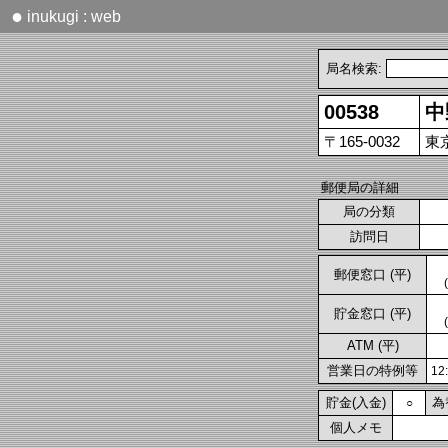
●
inukugi : web
局名検索:
00538
中
〒165-0032
東
郵便局の詳細
局の分類
訪問日
郵便窓口 (平)
貯金窓口 (平)
ATM (平)
営業日の特例等
1
貯金(入金)
為
○
個人メモ