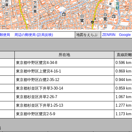
郵便局
周辺の郵便局 (訪局反映)
地図をえらぶ
ZENRIN
Google
所在地
直線距離
東京都中野区鷺宮4-34-8
0.596 km
東京都中野区上鷺宮4-16-1
0.869 km
東京都中野区白鷺2-35-12
0.944 km
東京都杉並区下井草3-30-14
0.859 km
東京都杉並区井草2-26-7
1.067 km
東京都杉並区下井草1-25-13
1.277 km
東京都中野区鷺宮2-5-9
1.173 km
局