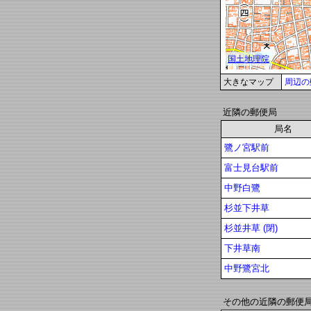
大きなマップ
周辺の
近隣の郵便局
局名
鷺ノ宮駅前
富士見台駅前
中野白鷺
杉並下井草
杉並井草 (閉)
下井草南
中野鷺宮北
その他の近隣の郵便