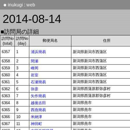
●
inukugi : web
2014-08-14
■訪問局の詳細
訪問No
訪問No
郵便局名
住所
(total)
(day)
浦浜簡易
6357
1
新潟県新潟市西蒲区
新潟県新潟市西蒲区
間瀬
6358
2
新潟県新潟市西蒲区
峰岡
6359
3
新潟県新潟市西蒲区
岩室
6360
4
新潟県新潟市西蒲区
石瀬簡易
6361
5
新潟県西蒲原郡弥彦村
弥彦
6362
6
新潟県西蒲原郡弥彦村
矢作簡易
6363
7
新潟県燕市
越後吉田
6364
8
新潟県燕市
西燕簡易
6365
9
新潟県燕市
米納津
6366
10
新潟県燕市
神田町
6367
11