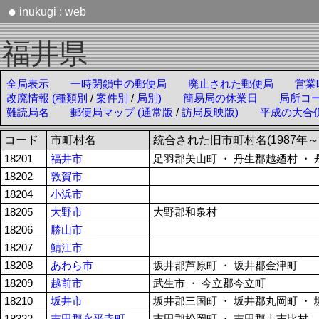
●
inukugi : web
福井県
全局表示
一時閉鎖中の郵便局
廃止された郵便局
営業
改廃情報 (種類別
/
案件別
/
局別)
簡易局の休業日
局所コ
難読局名
郵便局マップ (通常版
/
訪局反映版)
平成の大合
コード
市町村名
統合された旧市町村名(1987年～
18201
福井市
足羽郡美山町 ・ 丹生郡越廼村 ・
18202
敦賀市
18204
小浜市
18205
大野市
大野郡和泉村
18206
勝山市
18207
鯖江市
18208
あわら市
坂井郡芦原町 ・ 坂井郡金津町
18209
越前市
武生市 ・ 今立郡今立町
18210
坂井市
坂井郡三国町 ・ 坂井郡丸岡町 ・