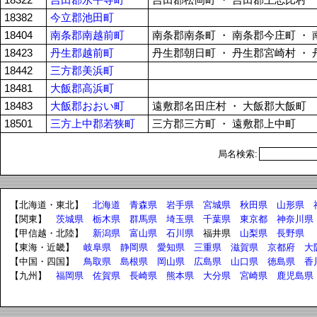
18322
吉田郡永平寺町
吉田郡松岡町 ・ 吉田郡上志比村
18382
今立郡池田町
18404
南条郡南越前町
南条郡南条町 ・ 南条郡今庄町 ・
18423
丹生郡越前町
丹生郡朝日町 ・ 丹生郡宮崎村 ・
18442
三方郡美浜町
18481
大飯郡高浜町
18483
大飯郡おおい町
遠敷郡名田庄村 ・ 大飯郡大飯町
18501
三方上中郡若狭町
三方郡三方町 ・ 遠敷郡上中町
局名検索:
【北海道・東北】
北海道
青森県
岩手県
宮城県
秋田県
山形県
【関東】
茨城県
栃木県
群馬県
埼玉県
千葉県
東京都
神奈川県
【甲信越・北陸】
新潟県
富山県
石川県
福井県
山梨県
長野県
【東海・近畿】
岐阜県
静岡県
愛知県
三重県
滋賀県
京都府
大
【中国・四国】
鳥取県
島根県
岡山県
広島県
山口県
徳島県
香
【九州】
福岡県
佐賀県
長崎県
熊本県
大分県
宮崎県
鹿児島県