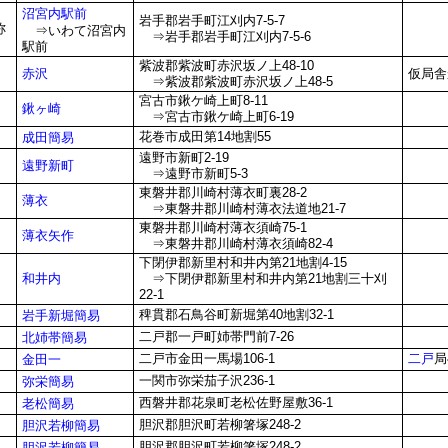
沼宮内駅前
岩手郡岩手町江刈内7-5-7
称
⇒いわて沼宮内
⇒岩手郡岩手町江刈内7-5-6
駅前
紫波郡紫波町赤沢坂ノ上48-10
赤沢
仮局舎
⇒紫波郡紫波町赤沢坂ノ上48-5
宮古市鍬ケ崎上町8-11
鍬ヶ崎
⇒宮古市鍬ケ崎上町6-19
花巻市成田第14地割55
成田簡易
遠野市新町2-19
遠野新町
⇒遠野市新町5-3
東磐井郡川崎村薄衣町裏28-2
薄衣
⇒東磐井郡川崎村薄衣法道地21-7
東磐井郡川崎村薄衣須崎75-1
薄衣矢作
⇒東磐井郡川崎村薄衣須崎82-4
下閉伊郡新里村和井内第21地割4-15
和井内
⇒下閉伊郡新里村和井内第21地割三十刈
22-1
稗貫郡石鳥谷町新堀第40地割32-1
岩手新堀簡易
二戸郡一戸町姉帯門前7-26
北姉帯簡易
二戸市金田一馬場106-1
二戸
局
金田一
一関市弥栄茄子沢236-1
弥栄簡易
西磐井郡花泉町老松佐野屋敷36-1
老松簡易
胆沢郡胆沢町若柳箸塚248-2
胆沢若柳簡易
胆沢郡胆沢町若柳箸塚248-2
胆沢若柳簡易