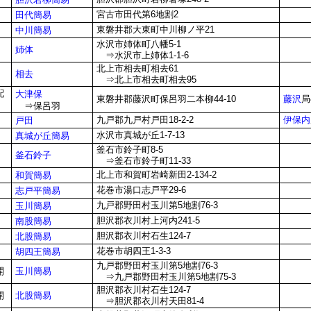
宮古市田代第6地割2
田代簡易
東磐井郡大東町中川柳ノ平21
中川簡易
水沢市姉体町八幡5-1
姉体
⇒水沢市上姉体1-1-6
北上市相去町相去61
相去
⇒北上市相去町相去95
配
大津保
東磐井郡藤沢町保呂羽二本柳44-10
藤沢
局
⇒保呂羽
九戸郡九戸村戸田18-2-2
伊保内
戸田
水沢市真城が丘1-7-13
真城が丘簡易
釜石市鈴子町8-5
釜石鈴子
⇒釜石市鈴子町11-33
北上市和賀町岩崎新田2-134-2
和賀簡易
花巻市湯口志戸平29-6
志戸平簡易
九戸郡野田村玉川第5地割76-3
玉川簡易
胆沢郡衣川村上河内241-5
南股簡易
胆沢郡衣川村石生124-7
北股簡易
花巻市胡四王1-3-3
胡四王簡易
九戸郡野田村玉川第5地割76-3
玉川簡易
開
⇒九戸郡野田村玉川第5地割75-3
胆沢郡衣川村石生124-7
北股簡易
開
⇒胆沢郡衣川村天田81-4