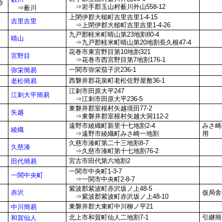
称
⇒岩手郡玉山村薮川外山558-12
⇒薮川
上閉伊郡大槌町吉里吉里1-4-15
吉里吉里
⇒上閉伊郡大槌町吉里吉里1-4-26
九戸郡軽米町晴山第23地割80-4
晴山
⇒九戸郡軽米町晴山第20地割長久根47-4
花巻市東宮野目第10地割321
宮野目
⇒花巻市西宮野目第7地割176-1
一関市弥栄茄子沢236-1
弥栄簡易
西磐井郡花泉町老松佐野屋敷36-1
老松簡易
江刺市田原大平247
江刺大平簡易
⇒江刺市田原大平236-5
東磐井郡室根村矢越境田77-2
矢越
⇒東磐井郡室根村矢越大洞112-2
遠野市綾織町新里十七地割2-4
みさ崎
綾織
⇒遠野市綾織町みさ崎一地割
用
久慈市湊町第二十三地割8-7
久慈湊
⇒久慈市湊町第十七地割76-2
宮古市田代第六地割2
田代簡易
一関市中央町1-3-7
一関中央町
⇒一関市中央町2-8-7
紫波郡紫波町赤沢坂ノ上48-5
赤沢
仮局舎
⇒紫波郡紫波町赤沢坂ノ上48-10
東磐井郡大東町中川柳ノ平21
中川簡易
北上市和賀町仙人二地割7-1
引継簡
和賀仙人