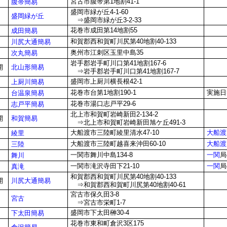
宮古市腹帯第1地割41-1
腹帯簡易
盛岡市緑が丘4-1-60
盛岡緑が丘
⇒盛岡市緑が丘3-2-33
花巻市成田第14地割55
成田簡易
和賀郡西和賀町川尻第40地割40-133
川尻大通簡易
奥州市江刺区玉里中島35
次丸簡易
岩手郡岩手町川口第41地割167-6
北山形簡易
開
⇒岩手郡岩手町川口第41地割167-7
盛岡市上厨川横長根42-1
上厨川簡易
花巻市台第1地割190-1
実施日
台温泉簡易
花巻市湯口志戸平29-6
志戸平簡易
北上市和賀町岩崎新田2-134-2
和賀簡易
開
⇒北上市和賀町岩崎新田旭ケ丘491-3
大船渡市三陸町綾里清水47-10
大船渡
綾里
大船渡市三陸町越喜来沖田60-10
大船渡
三陸
一関市舞川中島134-8
一関
局
舞川
一関市滝沢寺田下21-10
一関
局
真滝
和賀郡西和賀町川尻第40地割40-133
川尻大通簡易
開
⇒和賀郡西和賀町川尻第40地割40-61
宮古市保久田3-8
宮古
⇒宮古市栄町1-7
盛岡市下太田榊30-4
下太田簡易
花巻市東和町倉沢3区175