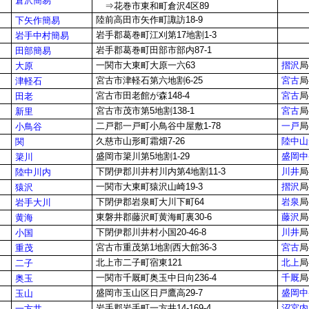
倉沢簡易
⇒花巻市東和町倉沢4区89
陸前高田市矢作町諏訪18-9
下矢作簡易
岩手郡葛巻町江刈第17地割1-3
岩手中村簡易
岩手郡葛巻町田部市部内87-1
田部簡易
一関市大東町大原一六63
摺沢
局
大原
宮古市津軽石第六地割6-25
宮古
局
津軽石
宮古市田老館が森148-4
宮古
局
田老
宮古市茂市第5地割138-1
宮古
局
新里
二戸郡一戸町小鳥谷中屋敷1-78
一戸
局
小鳥谷
久慈市山形町霜畑7-26
陸中山
関
盛岡市簗川第5地割1-29
盛岡中
簗川
下閉伊郡川井村川内第4地割11-3
川井
局
陸中川内
一関市大東町猿沢山崎19-3
摺沢
局
猿沢
下閉伊郡岩泉町大川下町64
岩泉
局
岩手大川
東磐井郡藤沢町黄海町裏30-6
藤沢
局
黄海
下閉伊郡川井村小国20-46-8
川井
局
小国
宮古市重茂第1地割西大館36-3
宮古
局
重茂
北上市二子町宿東121
北上
局
二子
一関市千厩町奥玉中日向236-4
千厩
局
奥玉
盛岡市玉山区日戸鷹高29-7
盛岡中
玉山
岩手郡岩手町一方井14-169-4
沼宮内
一方井