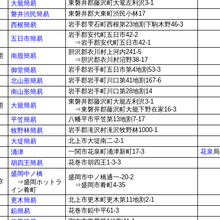
東磐井郡藤沢町大篭左利沢3-1
大籠簡易
東磐井郡大東町渋民小林17
磐井渋民簡易
岩手郡雫石町西根第23地割下駒木野46-3
西根簡易
岩手郡安代町五日市42-2
五日市簡易
⇒岩手郡安代町五日市42-1
胆沢郡衣川村上河内241-5
南股簡易
開
⇒胆沢郡衣川村沼野38-17
岩手郡岩手町五日市第4地割53-3
御堂簡易
岩手郡岩手町川口第41地割167-6
北山形簡易
岩手郡岩手町川口第28地割14
南山形簡易
東磐井郡藤沢町大籠左利沢3-1
大籠簡易
開
⇒東磐井郡藤沢町大籠下野在家16-3
八幡平市平笠第13地割7-17
平笠簡易
岩手郡滝沢村滝沢牧野林1000-1
牧野林簡易
北上市大堤南二-2-1
大堤簡易
一関市花泉町涌津新町17-3
花泉
局
涌津
花巻市胡四王1-3-3
胡四王簡易
盛岡中ノ橋
盛岡市中ノ橋通一-20-2
称
⇒盛岡ホットラ
⇒盛岡市肴町4-35
イン肴町
北上市更木町更木第11地割2-1
更木簡易
花巻市鉛中平61-3
鉛簡易