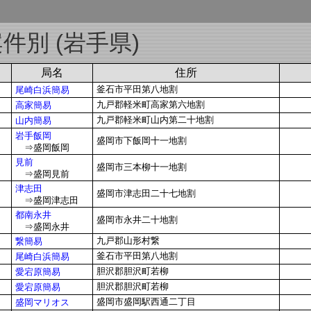
件別 (岩手県)
局名
住所
釜石市平田第八地割
尾崎白浜簡易
九戸郡軽米町高家第六地割
高家簡易
九戸郡軽米町山内第二十地割
山内簡易
岩手飯岡
盛岡市下飯岡十一地割
⇒盛岡飯岡
見前
盛岡市三本柳十一地割
⇒盛岡見前
津志田
盛岡市津志田二十七地割
⇒盛岡津志田
都南永井
盛岡市永井二十地割
⇒盛岡永井
九戸郡山形村繋
繋簡易
釜石市平田第八地割
尾崎白浜簡易
胆沢郡胆沢町若柳
愛宕原簡易
胆沢郡胆沢町若柳
愛宕原簡易
盛岡市盛岡駅西通二丁目
盛岡マリオス