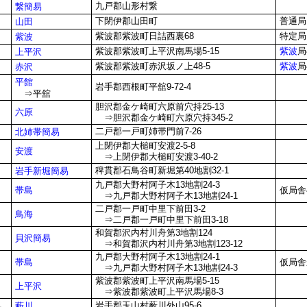
九戸郡山形村繋
繋簡易
下閉伊郡山田町
普通局
山田
紫波郡紫波町日詰西裏68
特定局
紫波
紫波郡紫波町上平沢南馬場5-15
紫波
局
上平沢
紫波郡紫波町赤沢坂ノ上48-5
紫波
局
赤沢
平館
岩手郡西根町平舘9-72-4
⇒平舘
胆沢郡金ケ崎町六原前穴持25-13
六原
⇒胆沢郡金ケ崎町六原穴持345-2
二戸郡一戸町姉帯門前7-26
北姉帯簡易
上閉伊郡大槌町安渡2-5-8
安渡
⇒上閉伊郡大槌町安渡3-40-2
稗貫郡石鳥谷町新堀第40地割32-1
岩手新堀簡易
九戸郡大野村阿子木13地割24-3
帯島
仮局舎
⇒九戸郡大野村阿子木13地割24-1
二戸郡一戸町中里下前田3-2
鳥海
⇒二戸郡一戸町中里下前田3-18
和賀郡沢内村川舟第3地割124
貝沢簡易
⇒和賀郡沢内村川舟第3地割123-12
九戸郡大野村阿子木13地割24-1
帯島
仮局舎
⇒九戸郡大野村阿子木13地割24-3
紫波郡紫波町上平沢南馬場5-15
上平沢
⇒紫波郡紫波町上平沢馬場8-3
岩手郡玉山村薮川外山95-6
藪川